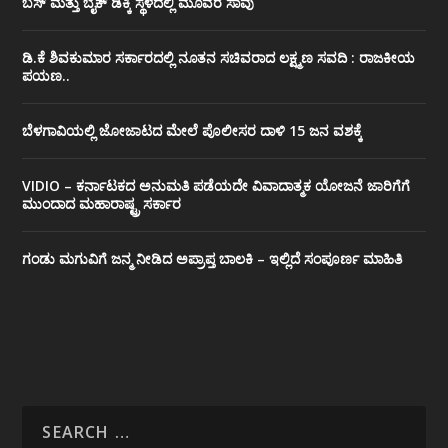
ಬಸ್ ಮತ್ತು ಬೈಕ್ ಡಿಕ್ಕಿ ಸ್ಥಳದಲ್ಲಿ ಮೂವರ ಸಾವು
ಡಿ.ಕೆ ಶಿವಕುಮಾರ ಸರ್ಕಾರದಲ್ಲಿ ನೂತನ ಸಚಿವರಾದ ಲಕ್ಷ್ಮಣ ಸವದಿ : ರಾಜಕೀಯ
ಪಯಣ..
ಬೆಳಗಾವಿಯಲ್ಲಿ ಜೋಜಾಟದ ಮೇಲೆ ಪೊಲೀಸರ ದಾಳಿ 15 ಜನ ವಶಕ್ಕೆ
VIDIO – ಕರ್ನಾಟಕದ ಅನುಮತಿ ಪಡೆಯದೇ ವಿವಾದಾತ್ಮಕ ಯೋಜನೆ ಜಾರಿಗೆಗೆ
ಮುಂದಾದ ಮಹಾರಾಷ್ಟ್ರ ಸರ್ಕಾರ
ಗಂಡು ಮಗುವಿಗೆ ಜನ್ಮ ನೀಡಿದ ಅಪ್ರಾಪ್ತ ಬಾಲಕಿ – ಇಲ್ಲಿದೆ ಸಂಪೂರ್ಣ ಮಾಹಿತಿ