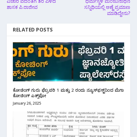
ವಿಚಾರ ವದಂತಿಗೆ ತೆರೆ ಎಳೆದ
ಧರ್ಮಸ್ಥಳ ಮಂಜುನಾಥನ
ಶಾಸಕ ಪಿ.ರಾಜೀವ
ಸನ್ನಿಧಿಯಲ್ಲಿ ಆಣ್ಣೆ ಪ್ರಮಾಣ
ಮಾಡಿದ್ದೇನು?
RELATED POSTS
ಕೋಚಿಂಗ್ ಗುರು ಫೆಬ್ರವರಿ 1 ಮತ್ತು 2 ರಂದು ನ್ಯೂಸ್​​ಫಸ್ಟ್​​ನಿಂದ ಮೆಗಾ
ಕೋಚಿಂಗ್ ಎಕ್ಸ್​​​ಪೋ
January 26, 2025