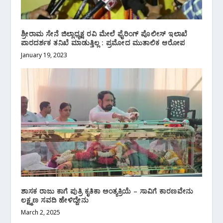
ಶ್ರೀರಾಮ ಸೇನೆ ಜಿಲ್ಲಾಧ್ಯಕ್ಷ ರವಿ ಮೇಲೆ ಫೈರಿಂಗ್ ಪೊಲೀಸ್ ಇಲಾಖೆ
ಪಾರದರ್ಶಕ ತನಿಖೆ ಮಾಡುತ್ತಿಲ್ಲ : ಪ್ರಮೋದ ಮುತಾಲಿಕ ಆರೋಪ
January 19, 2023
ಶಾಸಕ ರಾಜು ಕಾಗೆ ಪುತ್ರಿ ಕೃತಿಕಾ ಅಂತ್ಯಕ್ರಿಯೆ – ಸಾವಿಗೆ ಕಾರಣವೇನು
ಲಕ್ಷ್ಮಣ ಸವದಿ ಹೇಳಿದ್ದೇನು
March 2, 2025