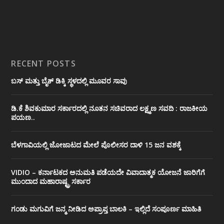
RECENT POSTS
ಬಸ್ ಮತ್ತು ಬೈಕ್ ಡಿಕ್ಕಿ ಸ್ಥಳದಲ್ಲಿ ಮೂವರ ಸಾವು
ಡಿ.ಕೆ ಶಿವಕುಮಾರ ಸರ್ಕಾರದಲ್ಲಿ ನೂತನ ಸಚಿವರಾದ ಲಕ್ಷ್ಮಣ ಸವದಿ : ರಾಜಕೀಯ
ಪಯಣ..
ಬೆಳಗಾವಿಯಲ್ಲಿ ಜೋಜಾಟದ ಮೇಲೆ ಪೊಲೀಸರ ದಾಳಿ 15 ಜನ ವಶಕ್ಕೆ
VIDIO – ಕರ್ನಾಟಕದ ಅನುಮತಿ ಪಡೆಯದೇ ವಿವಾದಾತ್ಮಕ ಯೋಜನೆ ಜಾರಿಗೆಗೆ
ಮುಂದಾದ ಮಹಾರಾಷ್ಟ್ರ ಸರ್ಕಾರ
ಗಂಡು ಮಗುವಿಗೆ ಜನ್ಮ ನೀಡಿದ ಅಪ್ರಾಪ್ತ ಬಾಲಕಿ – ಇಲ್ಲಿದೆ ಸಂಪೂರ್ಣ ಮಾಹಿತಿ