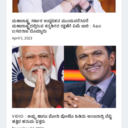
ಮಹಾರಾಷ್ಟ್ರ ಸರ್ಕಾರ ಉದ್ದಟತನ ಮುಂದುವರೆಸಿದರೆ
ಮಹಾರಾಷ್ಟ್ರದಲ್ಲಿರುವ ಕನ್ನಡಿಗರ ರಕ್ಷಣೆಗೆ ವಿಮೆ ಜಾರಿ : ಸಿಎಂ
ಬಸವರಾಜ ಬೊಮ್ಮಾಯಿ
April 5, 2023
VIDIO : ಅಪ್ಪು ಹಾಗೂ ಮೋದಿ ಪೋಟೊ ಹಿಡಿದು ಅಂಜನಾದ್ರಿ ಬೆಟ್ಟ
ಹತ್ತಿದ ಹನುಮ ಭಕ್ತರು