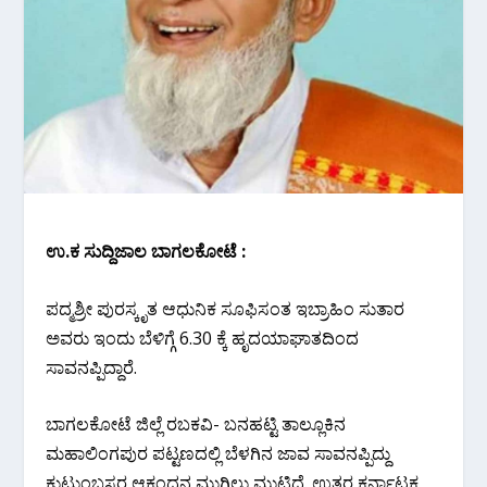
ಉ.ಕ ಸುದ್ದಿಜಾಲ ಬಾಗಲಕೋಟೆ :
ಪದ್ಮಶ್ರೀ ಪುರಸ್ಕೃತ ಆಧುನಿಕ ಸೂಫಿಸಂತ ಇಬ್ರಾಹಿಂ ಸುತಾರ
ಅವರು ಇಂದು ಬೆಳಿಗ್ಗೆ 6.30 ಕ್ಕೆ ಹೃದಯಾಘಾತದಿಂದ
ಸಾವನಪ್ಪಿದ್ದಾರೆ.
ಬಾಗಲಕೋಟೆ ಜಿಲ್ಲೆ ರಬಕವಿ- ಬನಹಟ್ಟಿ ತಾಲ್ಲೂಕಿನ
ಮಹಾಲಿಂಗಪುರ ಪಟ್ಟಣದಲ್ಲಿ ಬೆಳಗಿನ ಜಾವ ಸಾವನಪ್ಪಿದ್ದು
ಕುಟುಂಬಸ್ಥರ ಆಕ್ರಂದನ ಮುಗಿಲು ಮುಟ್ಟಿದೆ. ಉತ್ತರ ಕರ್ನಾಟಕ