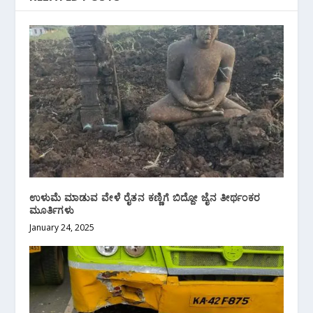
ಉಳುಮೆ ಮಾಡುವ ವೇಳೆ ರೈತನ ಕಣ್ಣಿಗೆ ಬಿದ್ದೋ ಜೈನ ತೀರ್ಥಂಕರ
ಮೂರ್ತಿಗಳು
January 24, 2025