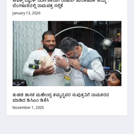
ಅಪೆಕ್ಸ್ ಬ್ಯಾಂಕ್ ನಿರ್ದೇಶಕರಾಗಿ ರಾಹುಲ್ ಜಾರಕಿಹೊಳಿ ಆಯ್ಕೆ :
ಬೆಂಗಳೂರಿನಲ್ಲಿ ನಾಮಪತ್ರ ಸಲ್ಲಿಕೆ
January 13, 2026
ಕುಡಚಿ ಶಾಸಕ ಮಹೇಂದ್ರ ತಮ್ಮನ್ನವರ ಸುಪುತ್ರನಿಗೆ ನಾಮಕರನ
ಮಾಡಿದ ಡಿಸಿಎಂ ಡಿಕೆಸಿ
November 1, 2025