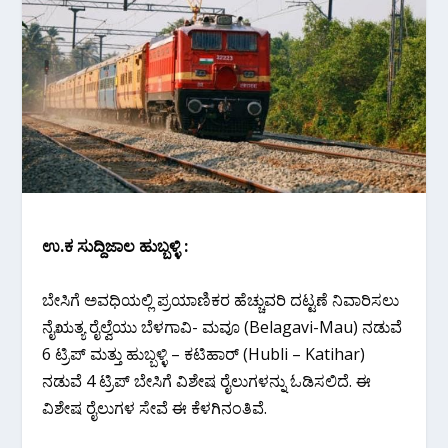
ಉ.ಕ ಸುದ್ದಿಜಾಲ ಹುಬ್ಬಳ್ಳಿ :
ಬೇಸಿಗೆ ಅವಧಿಯಲ್ಲಿ ಪ್ರಯಾಣಿಕರ ಹೆಚ್ಚುವರಿ ದಟ್ಟಣೆ ನಿವಾರಿಸಲು
ನೈಋತ್ಯ ರೈಲ್ವೆಯು ಬೆಳಗಾವಿ- ಮವೂ (Belagavi-Mau) ನಡುವೆ
6 ಟ್ರಿಪ್ ಮತ್ತು ಹುಬ್ಬಳ್ಳಿ – ಕಟಿಹಾರ್ (Hubli – Katihar)
ನಡುವೆ 4 ಟ್ರಿಪ್ ಬೇಸಿಗೆ ವಿಶೇಷ ರೈಲುಗಳನ್ನು ಓಡಿಸಲಿದೆ. ಈ
ವಿಶೇಷ ರೈಲುಗಳ ಸೇವೆ ಈ ಕೆಳಗಿನಂತಿವೆ.