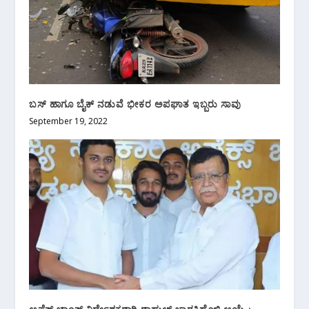
ಬಸ್ ಹಾಗೂ ಬೈಕ್ ನಡುವೆ ಭೀಕರ ಅಪಘಾತ ಇಬ್ಬರು ಸಾವು
September 19, 2022