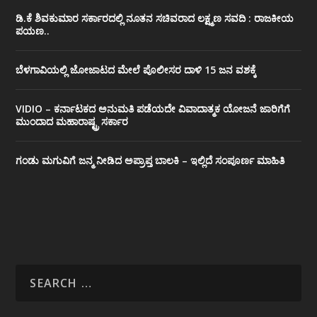
ಡಿ.ಕೆ ಶಿವಕುಮಾರ ಸರ್ಕಾರದಲ್ಲಿ ನೂತನ ಸಚಿವರಾದ ಲಕ್ಷ್ಮಣ ಸವದಿ : ರಾಜಕೀಯ
ಪಯಣ..
ಬೆಳಗಾವಿಯಲ್ಲಿ ಜೋಜಾಟದ ಮೇಲೆ ಪೊಲೀಸರ ದಾಳಿ 15 ಜನ ವಶಕ್ಕೆ
VIDIO – ಕರ್ನಾಟಕದ ಅನುಮತಿ ಪಡೆಯದೇ ವಿವಾದಾತ್ಮಕ ಯೋಜನೆ ಜಾರಿಗೆಗೆ
ಮುಂದಾದ ಮಹಾರಾಷ್ಟ್ರ ಸರ್ಕಾರ
ಗಂಡು ಮಗುವಿಗೆ ಜನ್ಮ ನೀಡಿದ ಅಪ್ರಾಪ್ತ ಬಾಲಕಿ – ಇಲ್ಲಿದೆ ಸಂಪೂರ್ಣ ಮಾಹಿತಿ