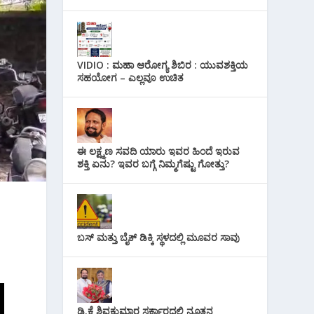
VIDIO : ಮಹಾ ಆರೋಗ್ಯ ಶಿಬಿರ : ಯುವಶಕ್ತಿಯ
ಸಹಯೋಗ – ಎಲ್ಲವೂ ಉಚಿತ
ಈ ಲಕ್ಷ್ಮಣ ಸವದಿ ಯಾರು ಇವರ ಹಿಂದೆ ಇರುವ
ಶಕ್ತಿ ಏನು? ಇವರ ಬಗ್ಗೆ ನಿಮ್ಮಗೆಷ್ಟು ಗೋತ್ತು?
ಬಸ್ ಮತ್ತು ಬೈಕ್ ಡಿಕ್ಕಿ ಸ್ಥಳದಲ್ಲಿ ಮೂವರ ಸಾವು
ಡಿ.ಕೆ ಶಿವಕುಮಾರ ಸರ್ಕಾರದಲ್ಲಿ ನೂತನ