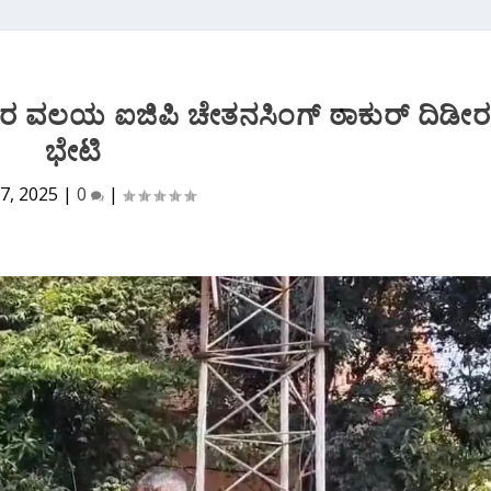
ತರ ವಲಯ ಐಜಿಪಿ ಚೇತನಸಿಂಗ್ ಠಾಕುರ್ ದಿಡೀರ
ಭೇಟಿ
7, 2025
|
0
|