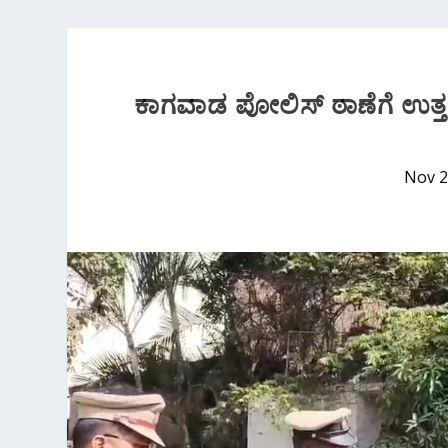
ಕಾಗವಾಡ ಪೋಲಿಸ್ ಠಾಣೆಗೆ ಉತ್
Nov 2