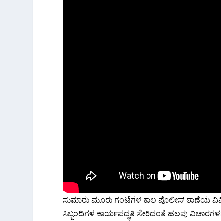
ಸುಮಾರು ಮೂರು ಗಂಟೆಗಳ ಕಾಲ ಪೊಲೀಸ್ ಠಾಣೆಯ ವಿವಿಧ ವ
ಸಿಬ್ಬಂದಿಗಳ ಕಾರ್ಯಪದ್ಧತಿ ಸೇರಿದಂತೆ ಹಲವು ವಿಚಾರಗಳನ್