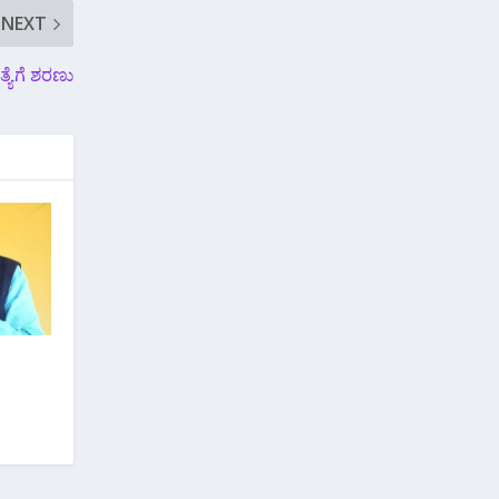
NEXT
್ಯೆಗೆ ಶರಣು