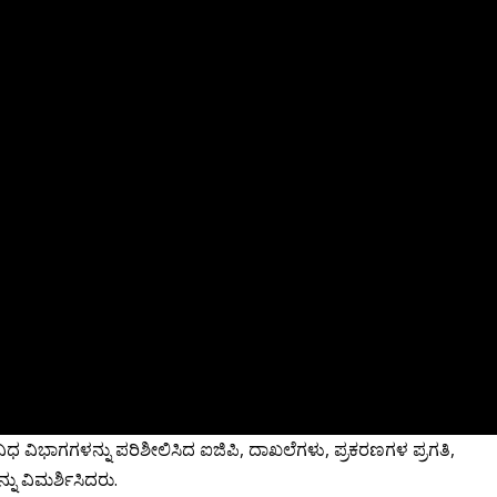
ಿಭಾಗಗಳನ್ನು ಪರಿಶೀಲಿಸಿದ ಐಜಿಪಿ, ದಾಖಲೆಗಳು, ಪ್ರಕರಣಗಳ ಪ್ರಗತಿ,
ನು ವಿಮರ್ಶಿಸಿದರು.