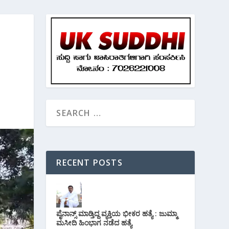
RECENT POSTS
ಪೈನಾನ್ಸ್ ಮಾಡ್ತಿದ್ದ ವ್ಯಕ್ತಿಯ ಭೀಕರ‌ ಹತ್ಯೆ : ಜುಮ್ಮಾ
ಮಸೀದಿ ಹಿಂಭಾಗ ನಡೆದ ಹತ್ಯೆ