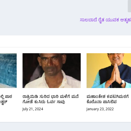
ಸಾಲಬಾದೆ ರೈತ ಯುವಕ ಆತ್ಮಹತ
್ಲಿ ಪಾಠ
ರಾತ್ರಿಯಿಡಿ ಸುರಿದ ಭಾರಿ ಮಳೆಗೆ ಮನೆ
ಮಹಾಂತೇಶ ಕವಟಗಿಮಠಗೆ
್ವರ್
ಗೋಡೆ ಕುಸಿದು ಓರ್ವ ಸಾವು
ಕೊರೊನಾ ಪಾಸಿಟಿವ
July 21, 2024
January 23, 2022