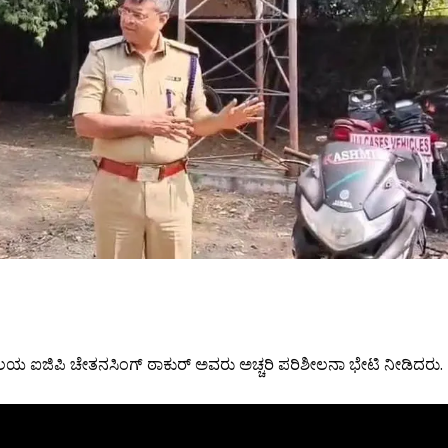
ವಲಯ ಐಜಿಪಿ ಚೇತನಸಿಂಗ್ ಠಾಕುರ್ ಅವರು ಅಚ್ಚರಿ ಪರಿಶೀಲನಾ ಭೇಟಿ ನೀಡಿದರು.