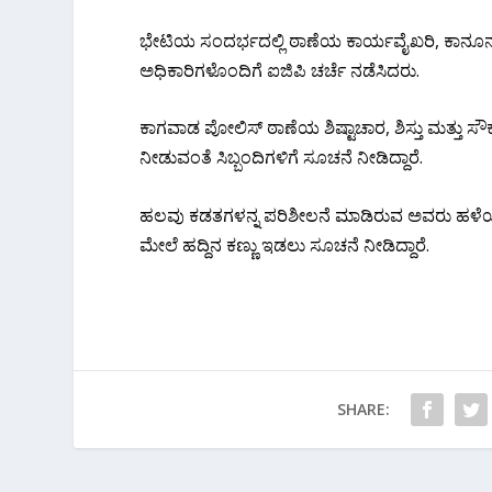
ಭೇಟಿಯ ಸಂದರ್ಭದಲ್ಲಿ ಠಾಣೆಯ ಕಾರ್ಯವೈಖರಿ, ಕಾನೂನು ಸ
ಅಧಿಕಾರಿಗಳೊಂದಿಗೆ ಐಜಿಪಿ ಚರ್ಚೆ ನಡೆಸಿದರು.
ಕಾಗವಾಡ ಪೋಲಿಸ್ ಠಾಣೆಯ ಶಿಷ್ಟಾಚಾರ, ಶಿಸ್ತು ಮತ್ತು
ನೀಡುವಂತೆ ಸಿಬ್ಬಂದಿಗಳಿಗೆ ಸೂಚನೆ ನೀಡಿದ್ದಾರೆ.
ಹಲವು ಕಡತಗಳನ್ನ ಪರಿಶೀಲನೆ ಮಾಡಿರುವ ಅವರು ಹಳೆಯ 
ಮೇಲೆ ಹದ್ದಿನ ಕಣ್ಣು ಇಡಲು ಸೂಚನೆ ನೀಡಿದ್ದಾರೆ.
SHARE: