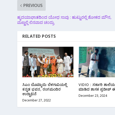
PREVIOUS
ಹೃದಯಾಘಾತದಿಂದ ಯೋಧ ಸಾವು : ಹುಟ್ಟುರಲ್ಲಿ ಶೋಕದ ಮೌನ,
ಮಣ್ಣಲ್ಲಿ ಲಿನವಾದ ಚಂದ್ರು
RELATED POSTS
ಸಿಎಂ ಬೊಮ್ಮಾಯಿ ಬೆಳಗಾವಿಯಲ್ಲಿ
VIDIO : ಸರ್ಕಾರಿ ಶಾಲೆಯಲ
ಕನ್ನಡ ಭವನ, ರಂಗಮಂದಿರ
ಮಾಡಿದ ಶಾಸಕ ಪ್ರದೀಪ್ ಈಶ
ಉದ್ಘಾಟನೆ
December 23, 2024
December 27, 2022