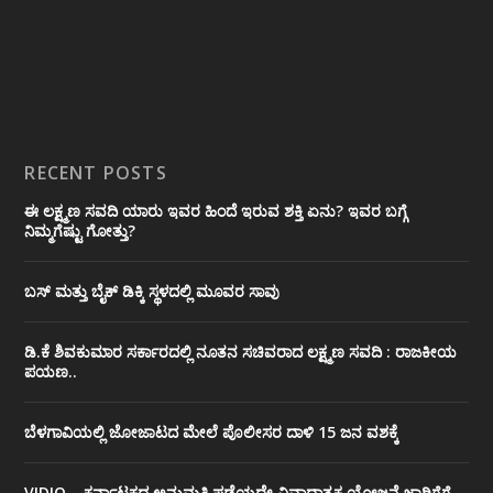
RECENT POSTS
ಈ ಲಕ್ಷ್ಮಣ ಸವದಿ ಯಾರು ಇವರ ಹಿಂದೆ ಇರುವ ಶಕ್ತಿ ಏನು? ಇವರ ಬಗ್ಗೆ
ನಿಮ್ಮಗೆಷ್ಟು ಗೋತ್ತು?
ಬಸ್ ಮತ್ತು ಬೈಕ್ ಡಿಕ್ಕಿ ಸ್ಥಳದಲ್ಲಿ ಮೂವರ ಸಾವು
ಡಿ.ಕೆ ಶಿವಕುಮಾರ ಸರ್ಕಾರದಲ್ಲಿ ನೂತನ ಸಚಿವರಾದ ಲಕ್ಷ್ಮಣ ಸವದಿ : ರಾಜಕೀಯ
ಪಯಣ..
ಬೆಳಗಾವಿಯಲ್ಲಿ ಜೋಜಾಟದ ಮೇಲೆ ಪೊಲೀಸರ ದಾಳಿ 15 ಜನ ವಶಕ್ಕೆ
VIDIO – ಕರ್ನಾಟಕದ ಅನುಮತಿ ಪಡೆಯದೇ ವಿವಾದಾತ್ಮಕ ಯೋಜನೆ ಜಾರಿಗೆಗೆ