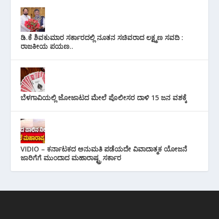
ಡಿ.ಕೆ ಶಿವಕುಮಾರ ಸರ್ಕಾರದಲ್ಲಿ ನೂತನ ಸಚಿವರಾದ ಲಕ್ಷ್ಮಣ ಸವದಿ :
ರಾಜಕೀಯ ಪಯಣ..
ಬೆಳಗಾವಿಯಲ್ಲಿ ಜೋಜಾಟದ ಮೇಲೆ ಪೊಲೀಸರ ದಾಳಿ 15 ಜನ ವಶಕ್ಕೆ
VIDIO – ಕರ್ನಾಟಕದ ಅನುಮತಿ ಪಡೆಯದೇ ವಿವಾದಾತ್ಮಕ ಯೋಜನೆ
ಜಾರಿಗೆಗೆ ಮುಂದಾದ ಮಹಾರಾಷ್ಟ್ರ ಸರ್ಕಾರ