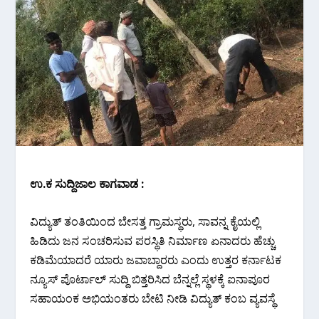
ಉ.ಕ ಸುದ್ದಿಜಾಲ ಕಾಗವಾಡ :
ವಿದ್ಯುತ್ ತಂತಿಯಿಂದ ಬೇಸತ್ತ ಗ್ರಾಮಸ್ಥರು, ಸಾವನ್ನ ಕೈಯಲ್ಲಿ
ಹಿಡಿದು ಜನ ಸಂಚರಿಸುವ ಪರಸ್ಥಿತಿ ನಿರ್ಮಾಣ ಏನಾದರು ಹೆಚ್ಚು
ಕಡಿಮೆಯಾದರೆ ಯಾರು ಜವಾಬ್ದಾರರು ಎಂದು ಉತ್ತರ ಕರ್ನಾಟಕ
ನ್ಯೂಸ್ ಪೊರ್ಟಾಲ್ ಸುದ್ದಿ ಬಿತ್ತರಿಸಿದ ಬೆನ್ನಲ್ಲೆ‌ ಸ್ಥಳಕ್ಕೆ ಐನಾಪೂರ
ಸಹಾಯಂಕ ಅಭಿಯಂತರು ಬೇಟಿ ನೀಡಿ ವಿದ್ಯುತ್ ಕಂಬ ವ್ಯವಸ್ಥೆ