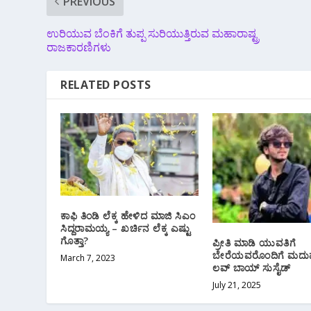
PREVIOUS
ಉರಿಯುವ ಬೆಂಕಿಗೆ ತುಪ್ಪ ಸುರಿಯುತ್ತಿರುವ ಮಹಾರಾಷ್ಟ್ರ
ರಾಜಕಾರಣಿಗಳು
RELATED POSTS
ಕಾಫಿ ತಿಂಡಿ ಲೆಕ್ಕ ಹೇಳಿದ ಮಾಜಿ ಸಿಎಂ
ಸಿದ್ದರಾಮಯ್ಯ – ಖರ್ಚಿನ ಲೆಕ್ಕ ಎಷ್ಟು
ಗೊತ್ತಾ?
ಪ್ರೀತಿ ಮಾಡಿ ಯುವತಿಗೆ
ಬೇರೆಯವರೊಂದಿಗೆ ಮದುವೆ
March 7, 2023
ಲವ್ ಬಾಯ್ ಸುಸೈಡ್
July 21, 2025