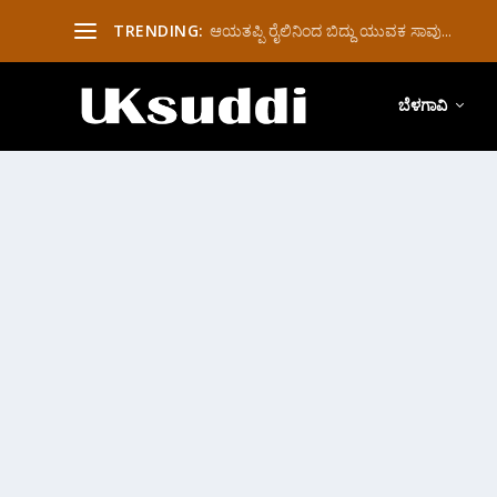
TRENDING:
ಆಯತಪ್ಪಿ ರೈಲಿನಿಂದ ಬಿದ್ದು ಯುವಕ‌ ಸಾವು...
ಬೆಳಗಾವಿ