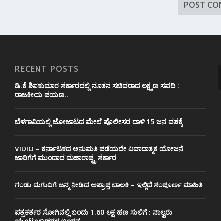
RECENT POSTS
ಡಿ.ಕೆ ಶಿವಕುಮಾರ ಸರ್ಕಾರದಲ್ಲಿ ನೂತನ ಸಚಿವರಾದ ಲಕ್ಷ್ಮಣ ಸವದಿ :
ರಾಜಕೀಯ ಪಯಣ..
ಬೆಳಗಾವಿಯಲ್ಲಿ ಜೋಜಾಟದ ಮೇಲೆ ಪೊಲೀಸರ ದಾಳಿ 15 ಜನ ವಶಕ್ಕೆ
VIDIO – ಕರ್ನಾಟಕದ ಅನುಮತಿ ಪಡೆಯದೇ ವಿವಾದಾತ್ಮಕ ಯೋಜನೆ
ಜಾರಿಗೆಗೆ ಮುಂದಾದ ಮಹಾರಾಷ್ಟ್ರ ಸರ್ಕಾರ
ಗಂಡು ಮಗುವಿಗೆ ಜನ್ಮ ನೀಡಿದ ಅಪ್ರಾಪ್ತ ಬಾಲಕಿ – ಇಲ್ಲಿದೆ ಸಂಪೂರ್ಣ ಮಾಹಿತಿ
ಪತ್ರಕರ್ತರ ಸೋಗಿನಲ್ಲಿ ಬಂದು 1.60 ಲಕ್ಷ ಹಣ ಸುಲಿಗೆ : ನಾಲ್ವರು
ಯೂಟ್ಯೂಬರ್‌ಗಳ ಬಂಧನ