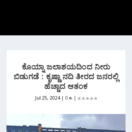
ಕೊಯ್ನಾ ಜಲಾಶಯದಿಂದ ನೀರು
ಬಿಡುಗಡೆ : ಕೃಷ್ಣಾ ನದಿ ತೀರದ ಜನರಲ್ಲಿ
ಹೆಚ್ಚಾದ ಆತಂಕ
Jul 25, 2024
|
0
|