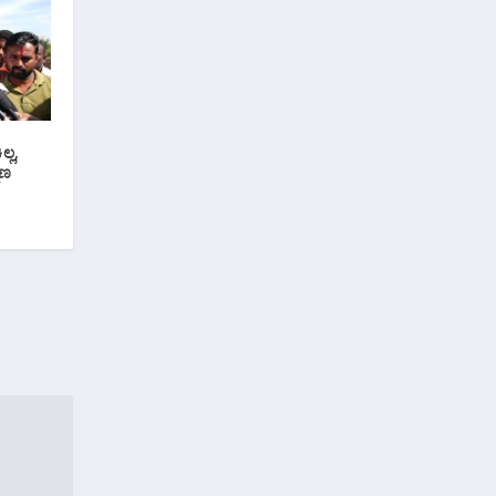
್ಲ,
ಮಣ