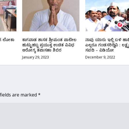
ಾಗ ಲೋಕಾ
ಕಾಗವಾಡ ಶಾಸಕ ಶ್ರೀಮಂತ ಪಾಟೀಲ
ನಾವು ಯಾರು ಇಲ್ಲಿ ಬಳಿ ಹಾಕಿಲ
ಹುಟ್ಟುಹಬ್ಬ ಪ್ರಯುಕ್ತ ಉಚಿತ ವಿವಿಧ
ಎಲ್ಲರೂ ಗಂಡಸರಿದ್ದಿವಿ : ಲಕ್ಷ್
ಆರೋಗ್ಯ ತಪಾಸಣಾ ಶಿಬಿರ
ಸವದಿ – ವಿಡಿಯೋ
January 29, 2023
December 9, 2022
fields are marked
*