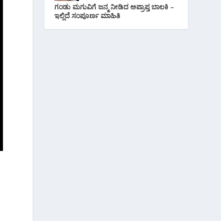
ಗಂಡು ಮಗುವಿಗೆ ಜನ್ಮ ನೀಡಿದ ಅಪ್ರಾಪ್ತ ಬಾಲಕಿ –
ಇಲ್ಲಿದೆ ಸಂಪೂರ್ಣ ಮಾಹಿತಿ