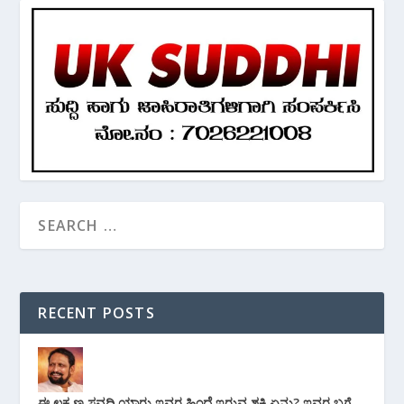
RECENT POSTS
ಈ ಲಕ್ಷ್ಮಣ ಸವದಿ ಯಾರು ಇವರ ಹಿಂದೆ ಇರುವ ಶಕ್ತಿ ಏನು? ಇವರ ಬಗ್ಗೆ