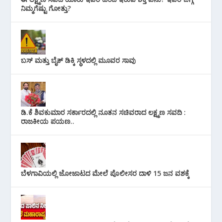
ನಿಮ್ಮಗೆಷ್ಟು ಗೋತ್ತು?
ಬಸ್ ಮತ್ತು ಬೈಕ್ ಡಿಕ್ಕಿ ಸ್ಥಳದಲ್ಲಿ ಮೂವರ ಸಾವು
ಡಿ.ಕೆ ಶಿವಕುಮಾರ ಸರ್ಕಾರದಲ್ಲಿ ನೂತನ ಸಚಿವರಾದ ಲಕ್ಷ್ಮಣ ಸವದಿ :
ರಾಜಕೀಯ ಪಯಣ..
ಬೆಳಗಾವಿಯಲ್ಲಿ ಜೋಜಾಟದ ಮೇಲೆ ಪೊಲೀಸರ ದಾಳಿ 15 ಜನ ವಶಕ್ಕೆ