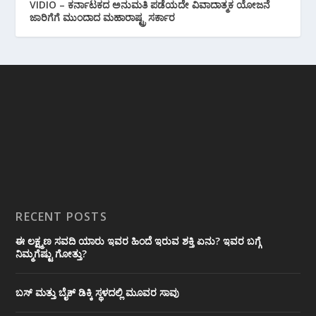
VIDIO – ಕರ್ನಾಟಕದ ಅನುಮತಿ ಪಡೆಯದೇ ವಿವಾದಾತ್ಮಕ ಯೋಜನೆ
ಜಾರಿಗೆಗೆ ಮುಂದಾದ ಮಹಾರಾಷ್ಟ್ರ ಸರ್ಕಾರ
RECENT POSTS
ಈ ಲಕ್ಷ್ಮಣ ಸವದಿ ಯಾರು ಇವರ ಹಿಂದೆ ಇರುವ ಶಕ್ತಿ ಏನು? ಇವರ ಬಗ್ಗೆ
ನಿಮ್ಮಗೆಷ್ಟು ಗೋತ್ತು?
ಬಸ್ ಮತ್ತು ಬೈಕ್ ಡಿಕ್ಕಿ ಸ್ಥಳದಲ್ಲಿ ಮೂವರ ಸಾವು