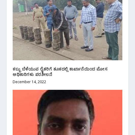
ಕಬ್ಬು ಬೆಳೆಯುವ ರೈತರಿಗೆ ತೂಕದಲ್ಲಿ ಕಾರ್ಖಾನೆಯಿಂದ ಮೋಸ
ಅಧಿಕಾರಿಗಳು ಪರಶೀಲನೆ
December 14, 2022