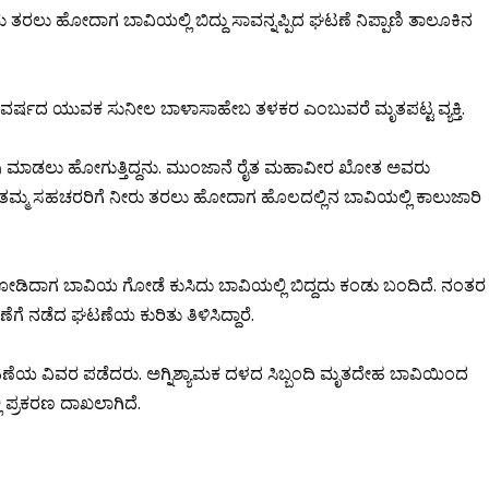
 ತರಲು ಹೋದಾಗ ಬಾವಿಯಲ್ಲಿ ಬಿದ್ದು ಸಾವನ್ನಪ್ಪಿದ ಘಟಣೆ ನಿಪ್ಪಾಣಿ ತಾಲೂಕಿನ
21ವರ್ಷದ ಯುವಕ ಸುನೀಲ ಬಾಳಾಸಾಹೇಬ ತಳಕರ ಎಂಬುವರೆ ಮೃತಪಟ್ಟ ವ್ಯಕ್ತಿ.
ವು ಮಾಡಲು ಹೋಗುತ್ತಿದ್ದನು. ಮುಂಜಾನೆ ರೈತ ಮಹಾವೀರ ಖೋತ ಅವರು
, ತಮ್ಮ ಸಹಚರರಿಗೆ ನೀರು ತರಲು ಹೋದಾಗ ಹೊಲದಲ್ಲಿನ ಬಾವಿಯಲ್ಲಿ ಕಾಲುಜಾರಿ
ೋಡಿದಾಗ ಬಾವಿಯ ಗೋಡೆ ಕುಸಿದು ಬಾವಿಯಲ್ಲಿ ಬಿದ್ದದು ಕಂಡು ಬಂದಿದೆ. ನಂತರ
ೆಗೆ ನಡೆದ ಘಟಣೆಯ ಕುರಿತು ತಿಳಿಸಿದ್ದಾರೆ.
ೆಯ ವಿವರ ಪಡೆದರು. ಅಗ್ನಿಶ್ಯಾಮಕ ದಳದ ಸಿಬ್ಬಂದಿ ಮೃತದೇಹ ಬಾವಿಯಿಂದ
 ಪ್ರಕರಣ ದಾಖಲಾಗಿದೆ.