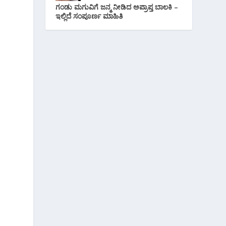
ಗಂಡು ಮಗುವಿಗೆ ಜನ್ಮ ನೀಡಿದ ಅಪ್ರಾಪ್ತ ಬಾಲಕಿ –
ಇಲ್ಲಿದೆ ಸಂಪೂರ್ಣ ಮಾಹಿತಿ