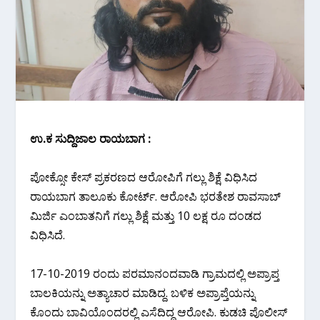
ಉ.ಕ ಸುದ್ದಿಜಾಲ ರಾಯಬಾಗ :
ಪೋಕ್ಸೋ ಕೇಸ್ ಪ್ರಕರಣದ ಆರೋಪಿಗೆ ಗಲ್ಲು ಶಿಕ್ಷೆ ವಿಧಿಸಿದ
ರಾಯಬಾಗ ತಾಲೂಕು ಕೋರ್ಟ್. ಆರೋಪಿ ಭರತೇಶ ರಾವಸಾಬ್
ಮಿರ್ಜಿ‌ ಎಂಬಾತನಿಗೆ ಗಲ್ಲು ಶಿಕ್ಷೆ ಮತ್ತು 10 ಲಕ್ಷ ರೂ ದಂಡದ
ವಿಧಿಸಿದೆ.
17-10-2019 ರಂದು ಪರಮಾನಂದವಾಡಿ ಗ್ರಾಮದಲ್ಲಿ ಅಪ್ರಾಪ್ತ
ಬಾಲಕಿಯನ್ನು ಅತ್ಯಾಚಾರ ಮಾಡಿದ್ದ. ಬಳಿಕ ಅಪ್ರಾಪ್ತೆಯನ್ನು
ಕೊಂದು ಬಾವಿಯೊಂದರಲ್ಲಿ ಎಸೆದಿದ್ದ ಆರೋಪಿ. ಕುಡಚಿ ಪೊಲೀಸ್