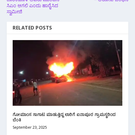
ಸಿಎಂ ಆಗಲಿ ಎಂದು ಹಾರೈಸಿದ
ಸ್ವಾಮೀಜಿ
RELATED POSTS
ಗೋಮಾಂಸ ಸಾಗಾಟ ಮಾಡುತ್ತಿದ್ದ ಲಾರಿಗೆ ಐನಾಪೂರ ಗ್ರಾಮಸ್ಥರಿಂದ
ಬೆಂಕಿ
September 23, 2025