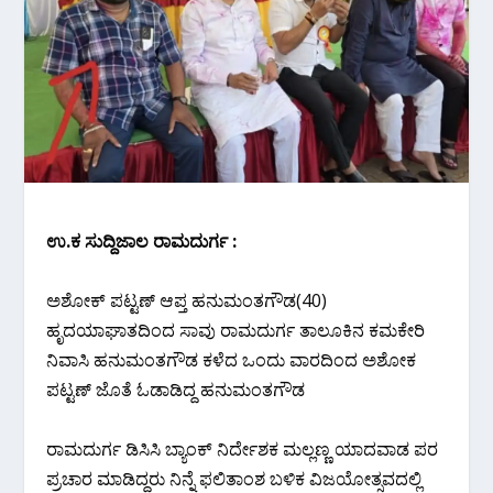
ಉ.ಕ ಸುದ್ದಿಜಾಲ ರಾಮದುರ್ಗ :
ಅಶೋಕ್ ಪಟ್ಟಣ್ ಆಪ್ತ ಹನುಮಂತಗೌಡ(40)
ಹೃದಯಾಘಾತದಿಂದ ಸಾವು ರಾಮದುರ್ಗ ತಾಲೂಕಿನ ಕಮಕೇರಿ
ನಿವಾಸಿ ಹನುಮಂತಗೌಡ ಕಳೆದ ಒಂದು ವಾರದಿಂದ ಅಶೋಕ
ಪಟ್ಟಣ್ ಜೊತೆ ಓಡಾಡಿದ್ದ ಹನುಮಂತಗೌಡ
ರಾಮದುರ್ಗ ಡಿಸಿಸಿ ಬ್ಯಾಂಕ್ ನಿರ್ದೇಶಕ ಮಲ್ಲಣ್ಣ ಯಾದವಾಡ ಪರ
ಪ್ರಚಾರ ಮಾಡಿದ್ದರು ನಿನ್ನೆ ಫಲಿತಾಂಶ ಬಳಿಕ ವಿಜಯೋತ್ಸವದಲ್ಲಿ