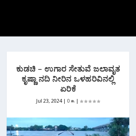
ಕುಡಚಿ – ಉಗಾರ ಸೇತುವೆ ಜಲಾವೃತ
ಕೃಷ್ಣಾ ನದಿ ನೀರಿನ ಒಳಹರಿವಿನಲ್ಲಿ
ಏರಿಕೆ
Jul 23, 2024
|
0
|