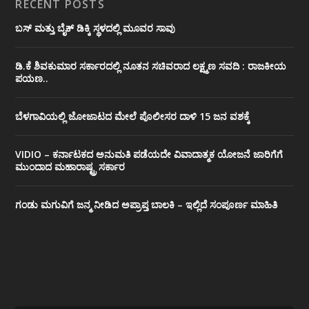
RECENT POSTS
ಬಸ್ ಮತ್ತು ಬೈಕ್ ಡಿಕ್ಕಿ ಸ್ಥಳದಲ್ಲಿ ಮೂವರ ಸಾವು
ಡಿ.ಕೆ ಶಿವಕುಮಾರ ಸರ್ಕಾರದಲ್ಲಿ ನೂತನ ಸಚಿವರಾದ ಲಕ್ಷ್ಮಣ ಸವದಿ : ರಾಜಕೀಯ
ಪಯಣ..
ಬೆಳಗಾವಿಯಲ್ಲಿ ಜೋಜಾಟದ ಮೇಲೆ ಪೊಲೀಸರ ದಾಳಿ 15 ಜನ ವಶಕ್ಕೆ
VIDIO – ಕರ್ನಾಟಕದ ಅನುಮತಿ ಪಡೆಯದೇ ವಿವಾದಾತ್ಮಕ ಯೋಜನೆ ಜಾರಿಗೆಗೆ
ಮುಂದಾದ ಮಹಾರಾಷ್ಟ್ರ ಸರ್ಕಾರ
ಗಂಡು ಮಗುವಿಗೆ ಜನ್ಮ ನೀಡಿದ ಅಪ್ರಾಪ್ತ ಬಾಲಕಿ – ಇಲ್ಲಿದೆ ಸಂಪೂರ್ಣ ಮಾಹಿತಿ