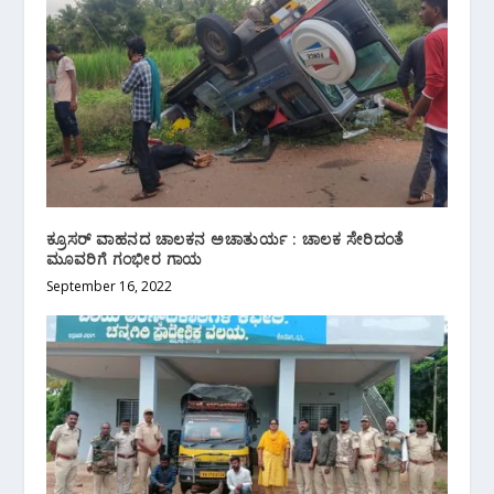
ಕ್ರೂಸರ್ ವಾಹನದ ಚಾಲಕನ ಅಚಾತುರ್ಯ : ಚಾಲಕ ಸೇರಿದಂತೆ
ಮೂವರಿಗೆ ಗಂಭೀರ ಗಾಯ
September 16, 2022