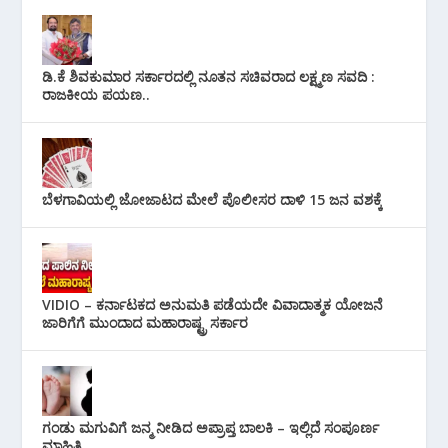
ಡಿ.ಕೆ ಶಿವಕುಮಾರ ಸರ್ಕಾರದಲ್ಲಿ ನೂತನ ಸಚಿವರಾದ ಲಕ್ಷ್ಮಣ ಸವದಿ :
ರಾಜಕೀಯ ಪಯಣ..
ಬೆಳಗಾವಿಯಲ್ಲಿ ಜೋಜಾಟದ ಮೇಲೆ ಪೊಲೀಸರ ದಾಳಿ 15 ಜನ ವಶಕ್ಕೆ
VIDIO – ಕರ್ನಾಟಕದ ಅನುಮತಿ ಪಡೆಯದೇ ವಿವಾದಾತ್ಮಕ ಯೋಜನೆ
ಜಾರಿಗೆಗೆ ಮುಂದಾದ ಮಹಾರಾಷ್ಟ್ರ ಸರ್ಕಾರ
ಗಂಡು ಮಗುವಿಗೆ ಜನ್ಮ ನೀಡಿದ ಅಪ್ರಾಪ್ತ ಬಾಲಕಿ – ಇಲ್ಲಿದೆ ಸಂಪೂರ್ಣ
ಮಾಹಿತಿ