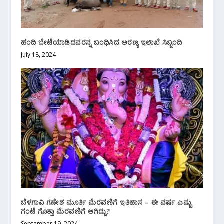
ಹಂದಿ ಬೇಟೆಯಾಡಿದವರ‌ನ್ನ ಬಂಧಿಸಿದ ಅರಣ್ಯ ಇಲಾಖೆ ಸಿಬ್ಬಂದಿ
July 18, 2024
ಬೆಳಗಾವಿ ಗಣೇಶ ಮೂರ್ತಿ ಮೆರವಣಿಗೆ ಇತಿಹಾಸ – ಈ ವರ್ಷ ಎಷ್ಟು
ಗಂಟೆ ಗೊತ್ತಾ ಮೆರವಣಿಗೆ ಆಗಿದ್ದು?
September 19, 2024