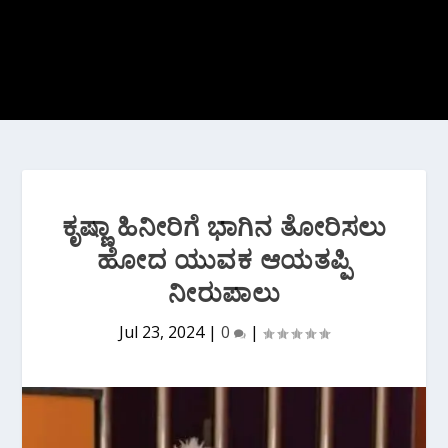
ಕೃಷ್ಣಾ ಹಿನೀರಿಗೆ ಭಾಗಿನ ತೋರಿಸಲು
ಹೋದ ಯುವಕ ಆಯತಪ್ಪಿ
ನೀರುಪಾಲು
Jul 23, 2024
|
0
|