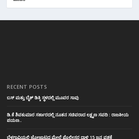
RECENT POSTS
ಬಸ್ ಮತ್ತು ಬೈಕ್ ಡಿಕ್ಕಿ ಸ್ಥಳದಲ್ಲಿ ಮೂವರ ಸಾವು
ಡಿ.ಕೆ ಶಿವಕುಮಾರ ಸರ್ಕಾರದಲ್ಲಿ ನೂತನ ಸಚಿವರಾದ ಲಕ್ಷ್ಮಣ ಸವದಿ : ರಾಜಕೀಯ
ಪಯಣ..
ಬೆಳಗಾವಿಯಲ್ಲಿ ಜೋಜಾಟದ ಮೇಲೆ ಪೊಲೀಸರ ದಾಳಿ 15 ಜನ ವಶಕ್ಕೆ