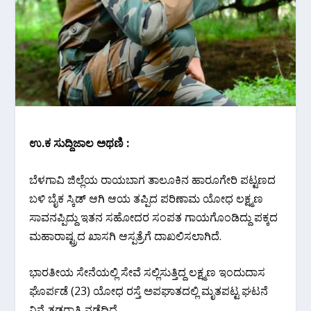
ಉ.ಕ ಸುದ್ದಿಜಾಲ ಅಥಣಿ :
ಬೆಳಗಾವಿ ಜಿಲ್ಲೆಯ ರಾಯಬಾಗ ತಾಲೂಕಿನ ಹಾರೂಗೇರಿ ಪಟ್ಟಣದ
ಬಳಿ ಬೈಕ ಸ್ಕಿಡ್ ಆಗಿ ಆಯ ತಪ್ಪಿದ ಪರಿಣಾಮ ಯೋಧ ಲಕ್ಷ್ಮಣ
ಸಾವನಪ್ಪಿದ್ದು ಇತನ ಸಹೋದರ ಸಂಪತ ಗಾಯಗೊಂಡಿದ್ದು ಪಕ್ಕದ
ಮಹಾರಾಷ್ಟ್ರದ ಖಾಸಗಿ‌ ಆಸ್ಪತ್ರೆಗೆ ದಾಖಲಿಸಲಾಗಿದೆ.
ಭಾರತೀಯ ಸೇನೆಯಲ್ಲಿ ಸೇವೆ ಸಲ್ಲಿಸುತ್ತಿದ್ದ ಲಕ್ಷ್ಮಣ ಇಂದುದಾಸ
ಘೊರ್ಪಡೆ (23) ಯೋಧ ರಸ್ತೆ ಅಪಘಾತದಲ್ಲಿ ಮೃತಪಟ್ಟ ಘಟನೆ
ನಿನ್ನೆ ತಡರಾತ್ರಿ ನಡೆದಿದೆ.