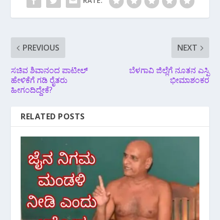
RATE:
PREVIOUS
NEXT
ಸಚಿವ ಶಿವಾನಂದ‌ ಪಾಟೀಲ್
ಬೆಳಗಾವಿ ಜಿಲ್ಲೆಗೆ ನೂತನ ಎಸ್ಪಿ
ಹೇಳಿಕೆಗೆ ಗಡಿ ರೈತರು
ಭೀಮಾಶಂಕರ
ಹೀಗಂದಿದ್ದೇಕೆ?
RELATED POSTS