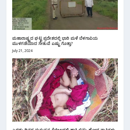
ಮಹಾರಾಷ್ಟ್ರದ ಘಟ್ಟ ಪ್ರದೇಶದಲ್ಲಿ ಭಾರಿ ಮಳೆ ಬೆಳಗಾವಿಯ
ಮುಳಗಡೆಯಾದ ಸೇತುವೆ ಎಷ್ಟು ಗೊತ್ತಾ?
July 21, 2024
ಎರಡು ದಿನದ ಮಗುವನ್ನ ಕೈಚೀಲದಲ್ಲಿ ಹಾಕಿ ಬಿಟ್ಟು ಹೋದ ಪಾಪಿಗಳು