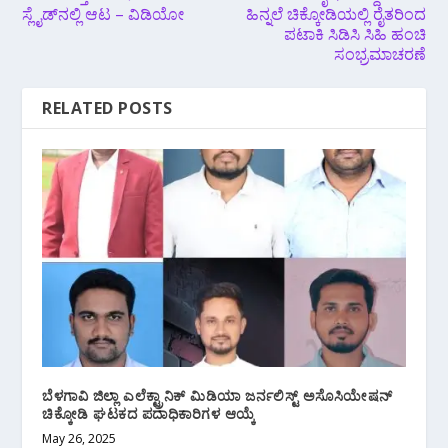
ಸ್ಲೈಡ್‌ನಲ್ಲಿ ಆಟ – ವಿಡಿಯೋ
ಹಿನ್ನಲೆ ಚಿಕ್ಕೋಡಿಯಲ್ಲಿ ರೈತರಿಂದ
ಪಟಾಕಿ ಸಿಡಿಸಿ ಸಿಹಿ ಹಂಚಿ
ಸಂಭ್ರಮಾಚರಣೆ
RELATED POSTS
ಬೆಳಗಾವಿ ಜಿಲ್ಲಾ ಎಲೆಕ್ಟ್ರಾನಿಕ್ ಮಿಡಿಯಾ ಜರ್ನಲಿಸ್ಟ್ ಅಸೊಸಿಯೇಷನ್
ಚಿಕ್ಕೋಡಿ ಘಟಕದ ಪದಾಧಿಕಾರಿಗಳ ಆಯ್ಕೆ
May 26, 2025