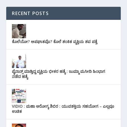
RECENT POSTS
ಕೊಲೆಯೋ? ಅಪಘಾತವೊ? ಕೊಲೆ ಶಂಕಿತ ವ್ಯಕ್ತಿಯ ಶವ ಪತ್ತೆ
ಪೈನಾನ್ಸ್ ಮಾಡ್ತಿದ್ದ ವ್ಯಕ್ತಿಯ ಭೀಕರ‌ ಹತ್ಯೆ : ಜುಮ್ಮಾ ಮಸೀದಿ ಹಿಂಭಾಗ
ನಡೆದ ಹತ್ಯೆ
VIDIO : ಮಹಾ ಆರೋಗ್ಯ ಶಿಬಿರ : ಯುವಶಕ್ತಿಯ ಸಹಯೋಗ – ಎಲ್ಲವೂ
ಉಚಿತ