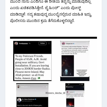
ಮುಂದೆ ನಾನು ಎಂದಿಗೂ ಈ ರೀತಿಯ ತಪ್ಪನ್ನು ಮಾಡುವುದಿಲ್ಲ
ಎಂದು ಖಚಿತಪಡಿಸಿತ್ತೇನೆ. ಜೈ ಹಿಂದ್” ಎಂದು ಪೋಸ್ಟ್
ಮಾಡಿದ್ದಾಳೆ. ಸದ್ಯ ತಷಾವುದ್ದ ಮುಂಬೈನಲ್ಲಿರುವ ಮಾಹಿತಿ ಇದ್ದು,
ಪೊಲೀಸರು ಮುಂದಿನ ಕ್ರಮ ತೆಗೆದುಕೊಳ್ಳಲಿದ್ದಾರೆ.