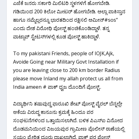
ಎಜೆಕೆ ಜನರು ಸರ್ಕಾರಿ ಮಿಲಿಟರಿ ಸ್ಥಳಗಳಿಗೆ ಹೋಗಬೇಡಿ.
ಗಡಿಯಿಂದ 200 ಕಿಲೋ ಮೀಟರ್ ಹೋಗಬೇಡಿ. ಅಲ್ಲಾ ಪಾಕಿಸ್ತಾನ
ಹಾಗೂ ನಮ್ಮೆಲ್ಲರನ್ನೂ ಭಾರತದಿಂದ ರಕ್ಷಿಸಲಿ ಅಮೀನ್#sos”
ಎಂದು ದೇಶ ವಿರೋಧಿ ಪೋಸ್ಟ್ ಹಂಚಿಕೊಂಡಿದ್ದಾಳೆ. ತನ್ನ
ವಾಟ್ಸಾಪ್ ಸ್ಟೇಟಸ್‌ಗಳಲ್ಲಿ ಕೂಡ ಪೋಸ್ಟ್ ಹಾಕಿದ್ದಾಳೆ.
To my pakistani Friends, people of IOJK,Ajk,
Avoide Going near Military Govt Installation if
you are leaving close to 200 km border Radius
please move Inland my allah protect us all from
India ameen # ಪಾಕ್ ಧ್ವಜ ದೊಂದಿಗೆ ಪೋಸ್ಟ್..
ವಿದ್ಯಾರ್ಥಿನಿ ತಷಾವುದ್ದ ಫಾರೂಖಿ ಶೇಖ್ ಪೋಸ್ಟ್ ವೈರಲ್ ಬೆನ್ನಲ್ಲೇ
ಆಕೆಯ ವಿರುದ್ಧ ಕಾನೂನು ಕ್ರಮಕ್ಕೆ ಹಿಂದೂ ಪರ
ಸಂಘಟನೆಗಳಿಂದ ಒತ್ತಾಯಿಸಲಾಗಿದೆ. ಬಳಿಕ ಪಿಎಸ್ಐ ವಿನೋದ
ದೊಡಮನಿಯಿಂದ ವಿಜಯಪುರ ಗ್ರಾಮೀಣ ಪೊಲೀಸ್ ಠಾಣೆಯಲ್ಲಿ
ಸ್ವಯಂ ಪ್ರೇರಿತ ದೂರು ದಾಖಲಾಗಿದೆ. ಪಾಕ್ ಪರ ಪೋಸ್ಟ್