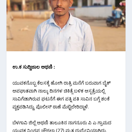
ಉ.ಕ ಸುದ್ದಿಜಾಲ ಅಥಣಿ :
ಯುವಕನೊಬ್ಬ ಕೆಲಸಕ್ಕೆ ಹೋಗಿ ರಾತ್ರಿ ಮನೆಗೆ ಬರುವಾಗ ಬೈಕ್
ಅಪಘಾತವಾಗಿ ನಾಲ್ಕು ದಿನಗಳ ಚಿಕಿತ್ಸೆ ಬಳಿಕ ಆಸ್ಪತ್ರೆಯಲ್ಲಿ
ಸಾವಿಗೆಡಾಗಿರುವ ಘಟನೆಗೆ ಈಗ ಪತ್ನಿ ಪತಿ ಸಾವಿನ ಬಗ್ಗೆ ಶಂಕೆ
ವ್ಯಕ್ತಪಡಿಸಿದ್ದು. ಪೊಲೀಸ್ ಠಾಣೆ ಮೆಟ್ಟಿಲೇರಿದ್ದಾಳೆ.
ಬೆಳಗಾವಿ ಜಿಲ್ಲೆ ಅಥಣಿ ತಾಲೂಕಿನ ನಾಗನೂರು ಪಿ ಎ ಗ್ರಾಮದ
ಯುವಕ ನಿಂಗಪ್ಪ ಚೌಗಲಾ (27) ಮೃತ ದುರ್ದೈವಿಯಾಗಿದ್ದು.