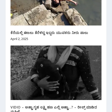
ಕೆರೆಯಲ್ಲಿ ಈಜಲು ತೆರೆಳಿದ್ದ ಇಬ್ಬರು ಯುವಕರು ನೀರು ಪಾಲು
April 2, 2025
VIDIO – ಅಣ್ಣಾ ಗೃಹ ಲಕ್ಷ್ಮಿ ಹಣ ಎಲ್ಲಿ ಅಣ್ಣಾ…? – ರೀಲ್ಸ್ ಮಾಡಿದ
ಮಹಿಳೆ