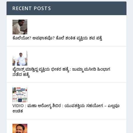
RECENT POSTS
ಕೊಲೆಯೋ? ಅಪಘಾತವೊ? ಕೊಲೆ ಶಂಕಿತ ವ್ಯಕ್ತಿಯ ಶವ ಪತ್ತೆ
ಪೈನಾನ್ಸ್ ಮಾಡ್ತಿದ್ದ ವ್ಯಕ್ತಿಯ ಭೀಕರ‌ ಹತ್ಯೆ : ಜುಮ್ಮಾ ಮಸೀದಿ ಹಿಂಭಾಗ
ನಡೆದ ಹತ್ಯೆ
VIDIO : ಮಹಾ ಆರೋಗ್ಯ ಶಿಬಿರ : ಯುವಶಕ್ತಿಯ ಸಹಯೋಗ – ಎಲ್ಲವೂ
ಉಚಿತ