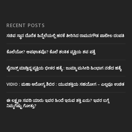
RECENT POSTS
ಸಚಿವ ಸ್ಥಾನ ದೊರೆತ ಹಿನ್ನೆಲೆಯಲ್ಲಿ ಹರಕೆ ತೀರಿಸಿದ ರಾಮನಗೌಡ ಪಾಟೀಲ ದಂಪತಿ
ಕೊಲೆಯೋ? ಅಪಘಾತವೊ? ಕೊಲೆ ಶಂಕಿತ ವ್ಯಕ್ತಿಯ ಶವ ಪತ್ತೆ
ಪೈನಾನ್ಸ್ ಮಾಡ್ತಿದ್ದ ವ್ಯಕ್ತಿಯ ಭೀಕರ‌ ಹತ್ಯೆ : ಜುಮ್ಮಾ ಮಸೀದಿ ಹಿಂಭಾಗ ನಡೆದ ಹತ್ಯೆ
VIDIO : ಮಹಾ ಆರೋಗ್ಯ ಶಿಬಿರ : ಯುವಶಕ್ತಿಯ ಸಹಯೋಗ – ಎಲ್ಲವೂ ಉಚಿತ
ಈ ಲಕ್ಷ್ಮಣ ಸವದಿ ಯಾರು ಇವರ ಹಿಂದೆ ಇರುವ ಶಕ್ತಿ ಏನು? ಇವರ ಬಗ್ಗೆ
ನಿಮ್ಮಗೆಷ್ಟು ಗೋತ್ತು?