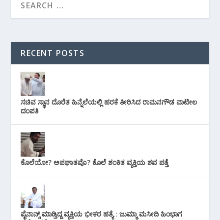
RECENT POSTS
ಸಚಿವ ಸ್ಥಾನ ದೊರೆತ ಹಿನ್ನೆಲೆಯಲ್ಲಿ ಹರಕೆ ತೀರಿಸಿದ ರಾಮನಗೌಡ ಪಾಟೀಲ
ದಂಪತಿ
ಕೊಲೆಯೋ? ಅಪಘಾತವೊ? ಕೊಲೆ ಶಂಕಿತ ವ್ಯಕ್ತಿಯ ಶವ ಪತ್ತೆ
ಪೈನಾನ್ಸ್ ಮಾಡ್ತಿದ್ದ ವ್ಯಕ್ತಿಯ ಭೀಕರ‌ ಹತ್ಯೆ : ಜುಮ್ಮಾ ಮಸೀದಿ ಹಿಂಭಾಗ