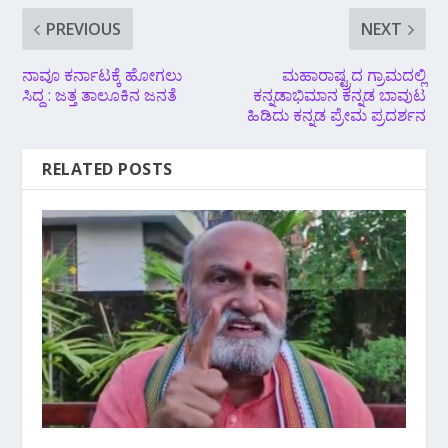
PREVIOUS
NEXT
ನಾವೂ ಕರ್ನಾಟಕ್ಕೆ ಹೋಗಲು
ಮಹಾರಾಷ್ಟ್ರದ ಗ್ರಾಮದಲ್ಲಿ
ಸಿದ್ದ : ಜತ್ತ ತಾಲೂಕಿನ‌ ಜನತೆ
ಕನ್ನಡಾಭಿಮಾನ ಕನ್ನಡ ಬಾವುಟ
ಹಿಡಿದು ಕನ್ನಡ ಪ್ರೇಮ ಪ್ರದರ್ಶನ
RELATED POSTS