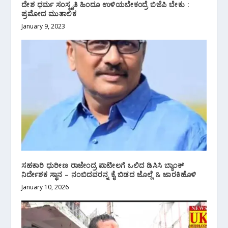
ದೇಶ ಧರ್ಮ ಸಂಸ್ಕೃತಿ ಹಿಂದೂ ಉಳಿಯಬೇಕಂದ್ರೆ ಬಿಜೆಪಿ ಬೇಕು :
ಪ್ರಮೋದ ಮುತಾಲಿಕ
January 9, 2023
ಸಹಕಾರಿ ಧುರೀಣ ರಾಜೇಂದ್ರ ಪಾಟೀಲಗೆ ಒಲಿದ ಡಿಸಿಸಿ ಬ್ಯಾಂಕ್‌
ನಿರ್ದೇಶಕ ಸ್ಥಾನ – ನಂಬಿದವರನ್ನ ಕೈ ಬಿಡದ ಜೊಲ್ಲೆ & ಜಾರಕಿಹೊಳಿ
January 10, 2026