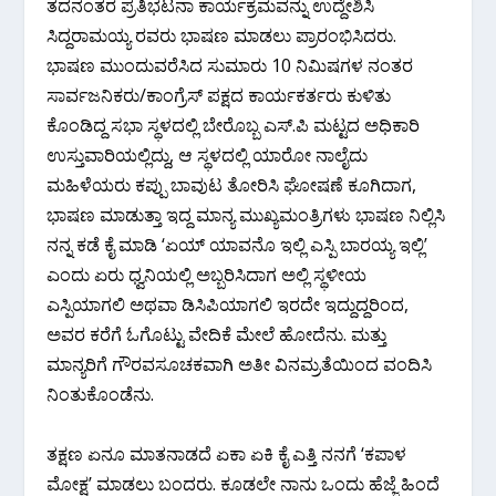
ತದನಂತರ ಪ್ರತಿಭಟನಾ ಕಾರ್ಯಕ್ರಮವನ್ನು ಉದ್ದೇಶಿಸಿ
ಸಿದ್ದರಾಮಯ್ಯ ರವರು ಭಾಷಣ ಮಾಡಲು ಪ್ರಾರಂಭಿಸಿದರು.
ಭಾಷಣ ಮುಂದುವರೆಸಿದ ಸುಮಾರು 10 ನಿಮಿಷಗಳ ನಂತರ
ಸಾರ್ವಜನಿಕರು/ಕಾಂಗ್ರೆಸ್ ಪಕ್ಷದ ಕಾರ್ಯಕರ್ತರು ಕುಳಿತು
ಕೊಂಡಿದ್ದ ಸಭಾ ಸ್ಥಳದಲ್ಲಿ ಬೇರೊಬ್ಬ ಎಸ್.ಪಿ ಮಟ್ಟದ ಅಧಿಕಾರಿ
ಉಸ್ತುವಾರಿಯಲ್ಲಿದ್ದು, ಆ ಸ್ಥಳದಲ್ಲಿ ಯಾರೋ ನಾಲೈದು
ಮಹಿಳೆಯರು ಕಪ್ಪು ಬಾವುಟ ತೋರಿಸಿ ಘೋಷಣೆ ಕೂಗಿದಾಗ,
ಭಾಷಣ ಮಾಡುತ್ತಾ ಇದ್ದ ಮಾನ್ಯ ಮುಖ್ಯಮಂತ್ರಿಗಳು ಭಾಷಣ ನಿಲ್ಲಿಸಿ
ನನ್ನ ಕಡೆ ಕೈ ಮಾಡಿ ‘ಏಯ್ ಯಾವನೊ ಇಲ್ಲಿ ಎಸ್ಪಿ ಬಾರಯ್ಯ ಇಲ್ಲಿ’
ಎಂದು ಏರು ಧ್ವನಿಯಲ್ಲಿ ಅಬ್ಬರಿಸಿದಾಗ ಅಲ್ಲಿ ಸ್ಥಳೀಯ
ಎಸ್ಪಿಯಾಗಲಿ ಅಥವಾ ಡಿಸಿಪಿಯಾಗಲಿ ಇರದೇ ಇದ್ದುದ್ದರಿಂದ,
ಅವರ ಕರೆಗೆ ಓಗೊಟ್ಟು ವೇದಿಕೆ ಮೇಲೆ ಹೋದೆನು. ಮತ್ತು
ಮಾನ್ಯರಿಗೆ ಗೌರವಸೂಚಕವಾಗಿ ಅತೀ ವಿನಮ್ರತೆಯಿಂದ ವಂದಿಸಿ
ನಿಂತುಕೊಂಡೆನು.
ತಕ್ಷಣ ಏನೂ ಮಾತನಾಡದೆ ಏಕಾ ಏಕಿ ಕೈ ಎತ್ತಿ ನನಗೆ ‘ಕಪಾಳ
ಮೋಕ್ಷ’ ಮಾಡಲು ಬಂದರು. ಕೂಡಲೇ ನಾನು ಒಂದು ಹೆಜ್ಜೆ ಹಿಂದೆ