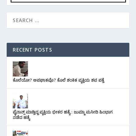
RECENT POSTS
ಕೊಲೆಯೋ? ಅಪಘಾತವೊ? ಕೊಲೆ ಶಂಕಿತ ವ್ಯಕ್ತಿಯ ಶವ ಪತ್ತೆ
ಪೈನಾನ್ಸ್ ಮಾಡ್ತಿದ್ದ ವ್ಯಕ್ತಿಯ ಭೀಕರ‌ ಹತ್ಯೆ : ಜುಮ್ಮಾ ಮಸೀದಿ ಹಿಂಭಾಗ
ನಡೆದ ಹತ್ಯೆ