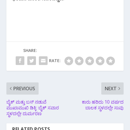
SHARE:
RATE:
PREVIOUS
NEXT
ಬೈಕ್ ಮತ್ತು ಬಸ್ ನಡುವೆ
ಕಾರು ಹರಿದು 10 ವರ್ಷದ
ಮುಖಾಮುಖಿ ಡಿಕ್ಕಿ: ಬೈಕ್ ಸವಾರ
ಬಾಲಕ ಸ್ಥಳದಲ್ಲೇ ಸಾವು
ಸ್ಥಳದಲ್ಲೇ ದುರ್ಮರಣ
RELATED POSTS