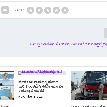
RATE:
ಬಸ್ ಪ್ರಯಾಣಿಕರ ಸೋಗಿನಲ್ಲಿ ಪಿಕ್ ಪಾಕೇಟ್ ಮಾಡ್ತಿದ್ದ ಐನ
ಮಂಗಸೂಳಿ ಗ್ರಾಮದಲ್ಲಿ ಮೊದಲ
ಬಾರಿಗೆ ಸರಳವಾಗಿ 66ನೇ ಕರ್ನಾಟಕ
ರಾಜೋತ್ಸವ ಆಚರಣೆ
November 1, 2021
ೆಪಿಎಸ್
KSRTC ಬಸ್ ಹಾಗೂ ಬೈಕ್ 