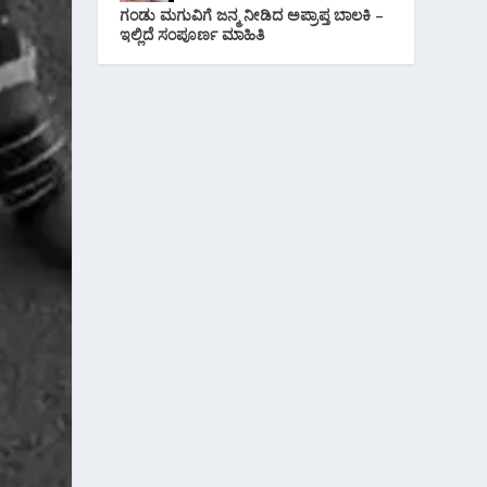
ಗಂಡು ಮಗುವಿಗೆ ಜನ್ಮ ನೀಡಿದ ಅಪ್ರಾಪ್ತ ಬಾಲಕಿ –
ಇಲ್ಲಿದೆ ಸಂಪೂರ್ಣ ಮಾಹಿತಿ