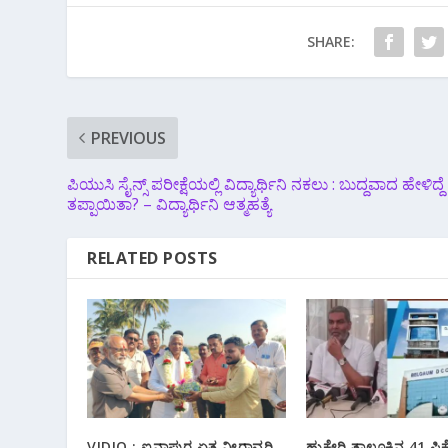
SHARE:
PREVIOUS
ಪಿಯುಸಿ ಸೈನ್ಸ್ ಪರೀಕ್ಷೆಯಲ್ಲಿ ವಿದ್ಯಾರ್ಥಿನಿ ನಕಲು : ಬುದ್ದವಾದ ಹೇಳಿದ್ದೆ
ತಪ್ಪಾಯಿತಾ? – ವಿದ್ಯಾರ್ಥಿನಿ‌ ಆತ್ಮಹತ್ಯೆ
RELATED POSTS
VIDIO : ಐನಾಪುರ ಏತ ನೀರಾವರಿ
ಹುಕ್ಕೇರಿ ತಾಲೂಕಿನ 41 ಪಿಕ