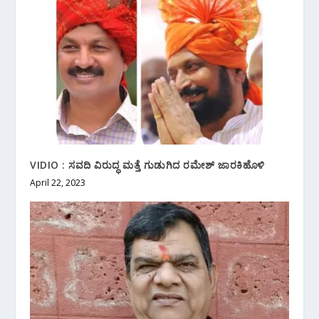
VIDIO : ಸವದಿ ವಿರುದ್ಧ ಮತ್ತೆ ಗುಡುಗಿದ ರಮೇಶ್ ಜಾರಕಿಹೊಳಿ
April 22, 2023