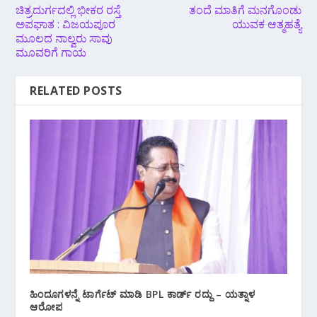
ಚಿತ್ರದುರ್ಗದಲ್ಲಿ ಭೀಕರ ರಸ್ತೆ
ತಂದೆ ಮಾತಿಗೆ ಮನಗೊಂಡು
ಅಪಘಾತ : ವಿಜಯಪೂರ
ಯುವಕ ಆತ್ಮಹತ್ಯೆ
ಮೂಲದ ನಾಲ್ವರು ಸಾವು
ಮೂವರಿಗೆ ಗಾಯ
RELATED POSTS
ಹಿಂದೂಗಳನ್ನೆ ಟಾರ್ಗೆಟ್ ಮಾಡಿ BPL ಕಾರ್ಡ್ ರದ್ದು – ಯತ್ನಾಳ
ಆರೋಪ