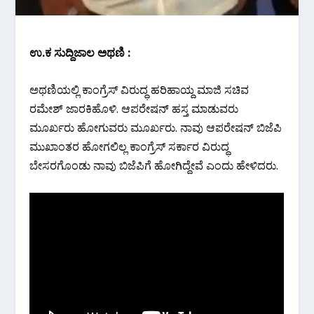
ಉ‌.ಕ ಸುದ್ದಿಜಾಲ ಅಥಣಿ :
ಅಥಣಿಯಲ್ಲಿ ಕಾಂಗ್ರೆಸ್ ವಿರುದ್ಧ ಹರಿಹಾಯ್ದ ಮಾಜಿ ಸಚಿವ
ರಮೇಶ್ ಜಾರಕಿಹೊಳಿ. ಆಪರೇಷನ್ ಹಸ್ತ ಮಾಡುವರು
ಮೂರ್ಖರು ಹೋಗುವರು ಮೂರ್ಖರು. ನಾವು ಆಪರೇಷನ್ ಬಿಜೆಪಿ
ಮುಖಾಂತರ ಹೋಗಲಿಲ್ಲ ಕಾಂಗ್ರೆಸ್ ಸರ್ಕಾರ ವಿರುದ್ಧ
ಬೇಸರಗೊಂಡು ನಾವು ಬಿಜೆಪಿಗೆ ಹೋಗಿದ್ದೇವೆ ಎಂದು ಹೇಳಿದರು.