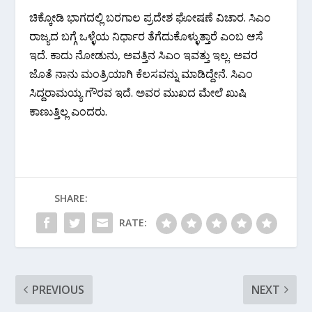
ಚಿಕ್ಕೋಡಿ ಭಾಗದಲ್ಲಿ ಬರಗಾಲ ಪ್ರದೇಶ ಘೋಷಣೆ ವಿಚಾರ. ಸಿಎಂ
ರಾಜ್ಯದ ಬಗ್ಗೆ ಒಳ್ಳೆಯ ನಿರ್ಧಾರ ತೆಗೆದುಕೊಳ್ಳುತ್ತಾರೆ ಎಂಬ ಆಸೆ
ಇದೆ. ಕಾದು ನೋಡುನು, ಅವತ್ತಿನ ಸಿಎಂ ಇವತ್ತು ಇಲ್ಲ. ಅವರ
ಜೊತೆ ನಾನು ಮಂತ್ರಿಯಾಗಿ ಕೆಲಸವನ್ನು ಮಾಡಿದ್ದೇನೆ. ಸಿಎಂ
ಸಿದ್ದರಾಮಯ್ಯ ಗೌರವ ಇದೆ. ಅವರ ಮುಖದ ಮೇಲೆ ಖುಷಿ
ಕಾಣುತ್ತಿಲ್ಲ ಎಂದರು.
SHARE:
RATE:
PREVIOUS
NEXT