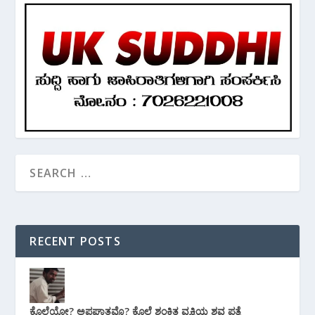
RECENT POSTS
ಕೊಲೆಯೋ? ಅಪಘಾತವೊ? ಕೊಲೆ ಶಂಕಿತ ವ್ಯಕ್ತಿಯ ಶವ ಪತ್ತೆ