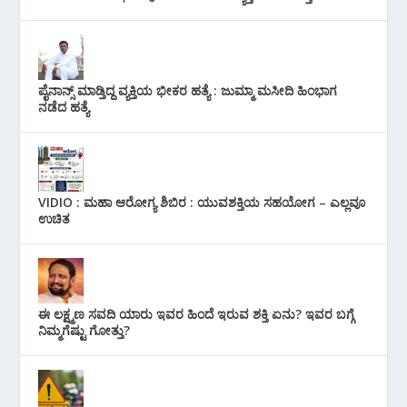
ಪೈನಾನ್ಸ್ ಮಾಡ್ತಿದ್ದ ವ್ಯಕ್ತಿಯ ಭೀಕರ‌ ಹತ್ಯೆ : ಜುಮ್ಮಾ ಮಸೀದಿ ಹಿಂಭಾಗ
ನಡೆದ ಹತ್ಯೆ
VIDIO : ಮಹಾ ಆರೋಗ್ಯ ಶಿಬಿರ : ಯುವಶಕ್ತಿಯ ಸಹಯೋಗ – ಎಲ್ಲವೂ
ಉಚಿತ
ಈ ಲಕ್ಷ್ಮಣ ಸವದಿ ಯಾರು ಇವರ ಹಿಂದೆ ಇರುವ ಶಕ್ತಿ ಏನು? ಇವರ ಬಗ್ಗೆ
ನಿಮ್ಮಗೆಷ್ಟು ಗೋತ್ತು?