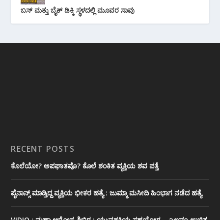
ಬಸ್ ಮತ್ತು ಬೈಕ್ ಡಿಕ್ಕಿ ಸ್ಥಳದಲ್ಲಿ ಮೂವರ ಸಾವು
RECENT POSTS
ಕೊಲೆಯೋ? ಅಪಘಾತವೊ? ಕೊಲೆ ಶಂಕಿತ ವ್ಯಕ್ತಿಯ ಶವ ಪತ್ತೆ
ಪೈನಾನ್ಸ್ ಮಾಡ್ತಿದ್ದ ವ್ಯಕ್ತಿಯ ಭೀಕರ‌ ಹತ್ಯೆ : ಜುಮ್ಮಾ ಮಸೀದಿ ಹಿಂಭಾಗ ನಡೆದ ಹತ್ಯೆ
VIDIO : ಮಹಾ ಆರೋಗ್ಯ ಶಿಬಿರ : ಯುವಶಕ್ತಿಯ ಸಹಯೋಗ – ಎಲ್ಲವೂ ಉಚಿತ