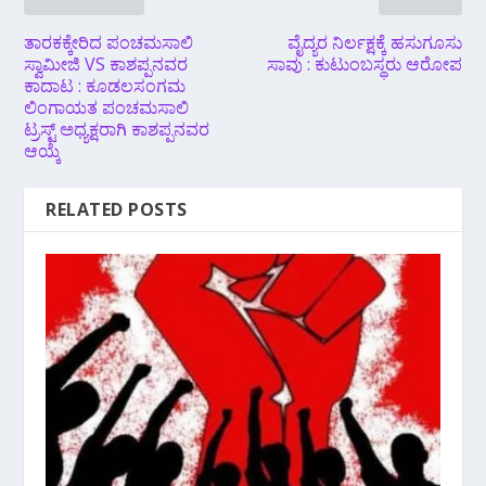
ತಾರಕಕ್ಕೇರಿದ ಪಂಚಮಸಾಲಿ
ವೈದ್ಯರ ನಿರ್ಲಕ್ಷಕ್ಕೆ ಹಸುಗೂಸು
ಸ್ವಾಮೀಜಿ VS ಕಾಶಪ್ಪನವರ
ಸಾವು : ಕುಟುಂಬಸ್ಥರು ಆರೋಪ
ಕಾದಾಟ : ಕೂಡಲಸಂಗಮ
ಲಿಂಗಾಯತ ಪಂಚಮಸಾಲಿ
ಟ್ರಸ್ಟ್ ಅಧ್ಯಕ್ಷರಾಗಿ ಕಾಶಪ್ಪನವರ
ಆಯ್ಕೆ
RELATED POSTS