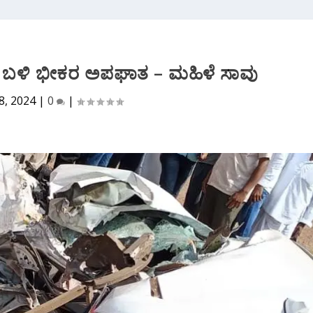
ಬಳಿ ಭೀಕರ ಅಪಘಾತ – ಮಹಿಳೆ‌ ಸಾವು
8, 2024
|
0
|