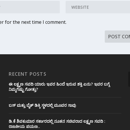
er for the next time I comment.
RECENT POSTS
ಈ ಲಕ್ಷ್ಮಣ ಸವದಿ ಯಾರು ಇವರ ಹಿಂದೆ ಇರುವ ಶಕ್ತಿ ಏನು? ಇವರ ಬಗ್ಗೆ
ನಿಮ್ಮಗೆಷ್ಟು ಗೋತ್ತು?
ಬಸ್ ಮತ್ತು ಬೈಕ್ ಡಿಕ್ಕಿ ಸ್ಥಳದಲ್ಲಿ ಮೂವರ ಸಾವು
ಡಿ.ಕೆ ಶಿವಕುಮಾರ ಸರ್ಕಾರದಲ್ಲಿ ನೂತನ ಸಚಿವರಾದ ಲಕ್ಷ್ಮಣ ಸವದಿ :
ರಾಜಕೀಯ ಪಯಣ..