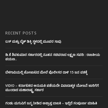
RECENT POSTS
ಬಸ್ ಮತ್ತು ಬೈಕ್ ಡಿಕ್ಕಿ ಸ್ಥಳದಲ್ಲಿ ಮೂವರ ಸಾವು
ಡಿ.ಕೆ ಶಿವಕುಮಾರ ಸರ್ಕಾರದಲ್ಲಿ ನೂತನ ಸಚಿವರಾದ ಲಕ್ಷ್ಮಣ ಸವದಿ : ರಾಜಕೀಯ
ಪಯಣ..
ಬೆಳಗಾವಿಯಲ್ಲಿ ಜೋಜಾಟದ ಮೇಲೆ ಪೊಲೀಸರ ದಾಳಿ 15 ಜನ ವಶಕ್ಕೆ
VIDIO – ಕರ್ನಾಟಕದ ಅನುಮತಿ ಪಡೆಯದೇ ವಿವಾದಾತ್ಮಕ ಯೋಜನೆ ಜಾರಿಗೆಗೆ
ಮುಂದಾದ ಮಹಾರಾಷ್ಟ್ರ ಸರ್ಕಾರ
ಗಂಡು ಮಗುವಿಗೆ ಜನ್ಮ ನೀಡಿದ ಅಪ್ರಾಪ್ತ ಬಾಲಕಿ – ಇಲ್ಲಿದೆ ಸಂಪೂರ್ಣ ಮಾಹಿತಿ