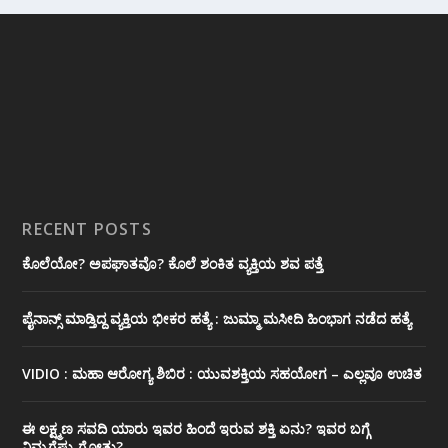
RECENT POSTS
ಕೊಲೆಯೋ? ಅಪಘಾತವೊ? ಕೊಲೆ ಶಂಕಿತ ವ್ಯಕ್ತಿಯ ಶವ ಪತ್ತೆ
ಪೈನಾನ್ಸ್ ಮಾಡ್ತಿದ್ದ ವ್ಯಕ್ತಿಯ ಭೀಕರ‌ ಹತ್ಯೆ : ಜುಮ್ಮಾ ಮಸೀದಿ ಹಿಂಭಾಗ ನಡೆದ ಹತ್ಯೆ
VIDIO : ಮಹಾ ಆರೋಗ್ಯ ಶಿಬಿರ : ಯುವಶಕ್ತಿಯ ಸಹಯೋಗ – ಎಲ್ಲವೂ ಉಚಿತ
ಈ ಲಕ್ಷ್ಮಣ ಸವದಿ ಯಾರು ಇವರ ಹಿಂದೆ ಇರುವ ಶಕ್ತಿ ಏನು? ಇವರ ಬಗ್ಗೆ
ನಿಮ್ಮಗೆಷ್ಟು ಗೋತ್ತು?