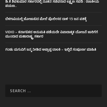
ಡಿ.ಕೆ ಶಿವಕುಮಾರ ಸರ್ಕಾರದಲ್ಲಿ ನೂತನ ಸಚಿವರಾದ ಲಕ್ಷ್ಮಣ ಸವದಿ : ರಾಜಕೀಯ
ಪಯಣ..
ಬೆಳಗಾವಿಯಲ್ಲಿ ಜೋಜಾಟದ ಮೇಲೆ ಪೊಲೀಸರ ದಾಳಿ 15 ಜನ ವಶಕ್ಕೆ
VIDIO – ಕರ್ನಾಟಕದ ಅನುಮತಿ ಪಡೆಯದೇ ವಿವಾದಾತ್ಮಕ ಯೋಜನೆ ಜಾರಿಗೆಗೆ
ಮುಂದಾದ ಮಹಾರಾಷ್ಟ್ರ ಸರ್ಕಾರ
ಗಂಡು ಮಗುವಿಗೆ ಜನ್ಮ ನೀಡಿದ ಅಪ್ರಾಪ್ತ ಬಾಲಕಿ – ಇಲ್ಲಿದೆ ಸಂಪೂರ್ಣ ಮಾಹಿತಿ