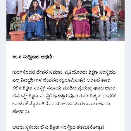
ಉ.ಕ ಸುದ್ದಿಜಾಲ ಅಥಣಿ :
ಗುರಗಳೆಂದರೆ ದೇವರ ಸಮಾನ, ಪ್ರತಿಯೊಂದು ಶಿಕ್ಷಣ ಸಂಸ್ಥೆಯು
ಎಲ್ಲ ವಿದ್ಯಾರ್ಥಿಗಳ ಜೀವನವನ್ನು ರೂಪಿಸುತ್ತವೆ ಅಂತಹ ತಾವು
ಕಲಿತ ಶಿಕ್ಷಣ ಸಂಸ್ಥೆಗೆ ಸಹಾಯ ಮಾಡಿದ ಪ್ರಯುಕ್ತ ಇಂದು ಅವರ
ಹೆಸರನ್ನೇ ಶಿಕ್ಷಣ ಸಂಸ್ಥೆಗೆ ಇಡುತ್ತಿರುವುದು ಗುರು-ಶಿಷ್ಯ ಪರಂಪರೆಗೆ
ಒಂದು ಹೆಮ್ಮೆಯಾಗಿದೆ ಎಂದು ಅನುಪಮ ರುಣವಾಲ ಅವರು
ಹೇಳಿದರು.
ಅವರು ಸ್ಥಳೀಯ ಜೆ ಎ ಶಿಕ್ಷಣ ಸಂಸ್ಥೆಯ ಶತಮಾನೋತ್ಸವ