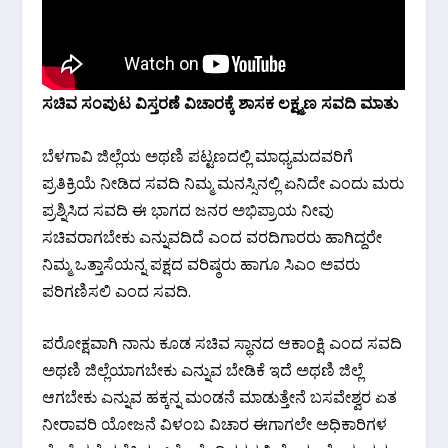
ಸಚಿವ ಸಂಪುಟ ವಿಸ್ತರಣೆ ವಿಚಾರಕ್ಕೆ ಶಾಸಕ ಲಕ್ಷ್ಮಣ ಸವದಿ ಮಾತು
ಬೆಳಗಾವಿ ಜಿಲ್ಲೆಯ ಅಥಣಿ ಪಟ್ಟಣದಲ್ಲಿ ಮಾಧ್ಯಮದವರಿಗೆ
ಪ್ರತಿಕ್ರಿಯೆ ನೀಡಿದ ಸವದಿ ನಿಮ್ಮ ಮನಸ್ಸಿನಲ್ಲಿ ಏನಿದೇ ಎಂದು ಮರು
ಪ್ರಶ್ನಿಸಿದ ಸವದಿ ಈ‌ ಭಾಗದ ಜನರ ಅಭಿಪ್ರಾಯ ನೀವು
ಸಚಿವರಾಗಬೇಕು ಎನ್ನುವದಿದೆ ಎಂದ ವರದಿಗಾರರು ಹಾಗಿದ್ದರೇ
ನಿಮ್ಮ ಒತ್ತಾಸೆಯನ್ನ ಪಕ್ಷದ ವರಿಷ್ಠರು ಹಾಗೂ ಸಿಎಂ ಅವರು
ಪರಿಗಣಿಸಲಿ ಎಂದ ಸವದಿ.
ಪರೋಕ್ಷವಾಗಿ ನಾನು ಕೂಡ ಸಚಿವ ಸ್ಥಾನದ ಆಕಾಂಕ್ಷಿ ಎಂದ ಸವದಿ
ಅಥಣಿ ಜಿಲ್ಲೆಯಾಗಬೇಕು ಎನ್ನುವ ಬೇಡಿಕೆ ಇದೆ ಅಥಣಿ ಜಿಲ್ಲೆ
ಆಗಬೇಕು ಎನ್ನುವ ಹಕ್ಕನ್ನ ಮಂಡನೆ ಮಾಡುತ್ತೇನೆ ಬಸವೇಶ್ವರ ಏತ
ನೀರಾವರಿ ಯೋಜನೆ ವಿಳಂಬ ವಿಚಾರ ಈಗಾಗಲೇ ಅಧಿಕಾರಿಗಳ