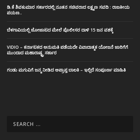
ಡಿ.ಕೆ ಶಿವಕುಮಾರ ಸರ್ಕಾರದಲ್ಲಿ ನೂತನ ಸಚಿವರಾದ ಲಕ್ಷ್ಮಣ ಸವದಿ : ರಾಜಕೀಯ
ಪಯಣ..
ಬೆಳಗಾವಿಯಲ್ಲಿ ಜೋಜಾಟದ ಮೇಲೆ ಪೊಲೀಸರ ದಾಳಿ 15 ಜನ ವಶಕ್ಕೆ
VIDIO – ಕರ್ನಾಟಕದ ಅನುಮತಿ ಪಡೆಯದೇ ವಿವಾದಾತ್ಮಕ ಯೋಜನೆ ಜಾರಿಗೆಗೆ
ಮುಂದಾದ ಮಹಾರಾಷ್ಟ್ರ ಸರ್ಕಾರ
ಗಂಡು ಮಗುವಿಗೆ ಜನ್ಮ ನೀಡಿದ ಅಪ್ರಾಪ್ತ ಬಾಲಕಿ – ಇಲ್ಲಿದೆ ಸಂಪೂರ್ಣ ಮಾಹಿತಿ