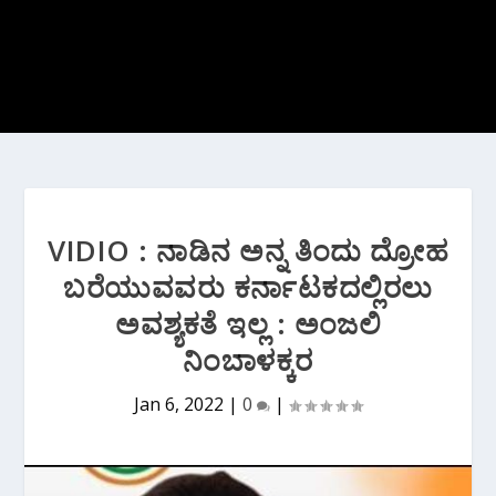
VIDIO : ನಾಡಿನ ಅನ್ನ ತಿಂದು ದ್ರೋಹ
ಬರೆಯುವವರು ಕರ್ನಾಟಕದಲ್ಲಿರಲು
ಅವಶ್ಯಕತೆ ಇಲ್ಲ : ಅಂಜಲಿ‌
ನಿಂಬಾಳಕ್ಕರ
Jan 6, 2022
|
0
|