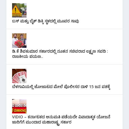
ಬಸ್ ಮತ್ತು ಬೈಕ್ ಡಿಕ್ಕಿ ಸ್ಥಳದಲ್ಲಿ ಮೂವರ ಸಾವು
ಡಿ.ಕೆ ಶಿವಕುಮಾರ ಸರ್ಕಾರದಲ್ಲಿ ನೂತನ ಸಚಿವರಾದ ಲಕ್ಷ್ಮಣ ಸವದಿ :
ರಾಜಕೀಯ ಪಯಣ..
ಬೆಳಗಾವಿಯಲ್ಲಿ ಜೋಜಾಟದ ಮೇಲೆ ಪೊಲೀಸರ ದಾಳಿ 15 ಜನ ವಶಕ್ಕೆ
VIDIO – ಕರ್ನಾಟಕದ ಅನುಮತಿ ಪಡೆಯದೇ ವಿವಾದಾತ್ಮಕ ಯೋಜನೆ
ಜಾರಿಗೆಗೆ ಮುಂದಾದ ಮಹಾರಾಷ್ಟ್ರ ಸರ್ಕಾರ