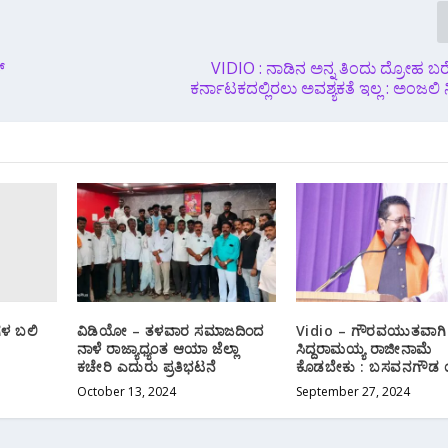
್
VIDIO : ನಾಡಿನ ಅನ್ನ ತಿಂದು ದ್ರೋಹ 
ಕರ್ನಾಟಕದಲ್ಲಿರಲು ಅವಶ್ಯಕತೆ ಇಲ್ಲ : ಅಂಜಲಿ‌
ಗಳ ಬಲಿ
ವಿಡಿಯೋ – ತಳವಾರ ಸಮಾಜದಿಂದ
Vidio – ಗೌರವಯುತವಾಗಿ
ನಾಳೆ ರಾಜ್ಯಾಧ್ಯಂತ ಆಯಾ ಜೆಲ್ಲಾ
ಸಿದ್ದರಾಮಯ್ಯ ರಾಜೀನಾಮೆ
ಕಚೇರಿ ಎದುರು ಪ್ರತಿಭಟನೆ
ಕೊಡಬೇಕು : ಬಸವನಗೌಡ ಯ
October 13, 2024
September 27, 2024