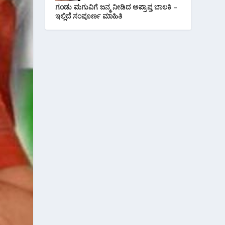
ಗಂಡು ಮಗುವಿಗೆ ಜನ್ಮ ನೀಡಿದ ಅಪ್ರಾಪ್ತ ಬಾಲಕಿ –
ಇಲ್ಲಿದೆ ಸಂಪೂರ್ಣ ಮಾಹಿತಿ