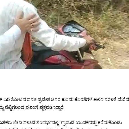
ಕ್ ಏರಿ ತೋಟದ ವಸತಿ ಪ್ರದೇಶ ಜನರ ಕುಂದು ಕೊರತೆಗಳ ಆಲಿಸಿ ಸರಳತೆ ಮೆರೆ
್ಟಿಗರಿಂದ ಪ್ರಶಂಸೆ ವ್ಯಕ್ತಪಡಿಸಿದ್ದಾರೆ.
ೆ ಶಾಸಕರು ಭೇಟಿ ನೀಡಿದ ಸಂದರ್ಭದಲ್ಲಿ, ಗ್ರಾಮದ ಯುವಕನನ್ನು ಕರೆದುಕೊಂಡು