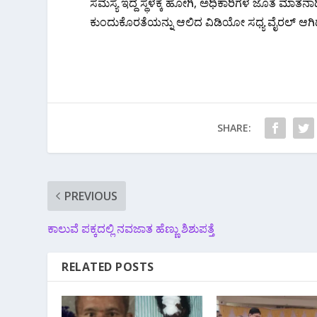
ಸಮಸ್ಯೆ ಇದ್ದ ಸ್ಥಳಕ್ಕೆ ಹೋಗಿ, ಅಧಿಕಾರಿಗಳ ಜೊತೆ ಮಾತನಾಡಿ
ಕುಂದುಕೊರತೆಯನ್ನು ಆಲಿದ ವಿಡಿಯೋ ಸಧ್ಯ ವೈರಲ್ ಆಗಿದ
SHARE:
PREVIOUS
ಕಾಲುವೆ ಪಕ್ಕದಲ್ಲಿ ನವಜಾತ ಹೆಣ್ಣು ಶಿಶುಪತ್ತೆ
RELATED POSTS