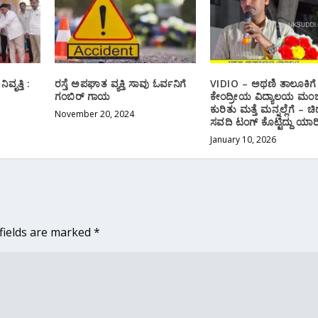
ೃತ್ತಿ :
ರಸ್ತೆ ಅಪಘಾತ ವ್ಯಕ್ತಿ ಸಾವು ಓರ್ವನಿಗೆ
VIDIO – ಅಥಣಿ ತಾಲೂಕಿಗೆ
ಗಂಬಿರ್ ಗಾಯ
ಕೇಂದ್ರೀಯ ವಿದ್ಯಾಲಯ ಮಂ
ಕುರಿತು‌ ಮತ್ತೆ ಮನ್ನಲ್ಲೆಗೆ –
November 20, 2024
ಸವದಿ ಟಂಗ್ ಕೊಟ್ಟಿದ್ದು ಯಾರ
January 10, 2026
fields are marked
*