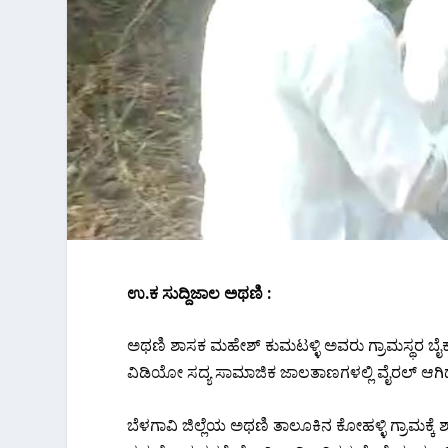
ಉ.ಕ ಸುದ್ದಿಜಾಲ ಅಥಣಿ :
ಅಥಣಿ ಶಾಸಕ ಮಹೇಶ್ ಕುಮಟಳ್ಳಿ ಅವರು ಗ್ರಾಮಸ್ಥರ ಬೈ
ವಿಡಿಯೋ ಸದ್ಯ ಸಾಮಾಜಿಕ ಜಾಲತಾಣಗಳಲ್ಲಿ ವೈರಲ್ ಆಗಿದ್ದು ನೆಟ
ಬೆಳಗಾವಿ ಜಿಲ್ಲೆಯ ಅಥಣಿ ತಾಲೂಕಿನ ಕೋಹಳ್ಳಿ ಗ್ರಾಮಕ್ಕ