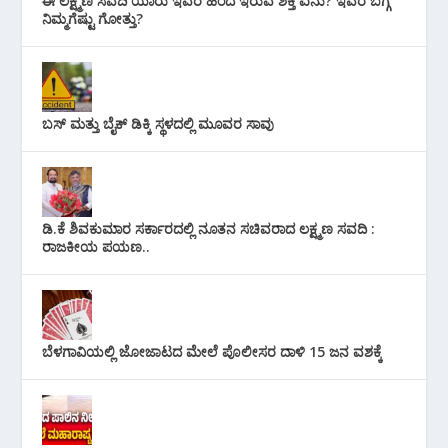
ಈ ಲಕ್ಷ್ಮಣ ಸವದಿ ಯಾರು ಇವರ ಹಿಂದೆ ಇರುವ ಶಕ್ತಿ ಏನು? ಇವರ ಬಗ್ಗೆ
ನಿಮ್ಮಗೆಷ್ಟು ಗೋತ್ತು?
ಬಸ್ ಮತ್ತು ಬೈಕ್ ಡಿಕ್ಕಿ ಸ್ಥಳದಲ್ಲಿ ಮೂವರ ಸಾವು
ಡಿ.ಕೆ ಶಿವಕುಮಾರ ಸರ್ಕಾರದಲ್ಲಿ ನೂತನ ಸಚಿವರಾದ ಲಕ್ಷ್ಮಣ ಸವದಿ :
ರಾಜಕೀಯ ಪಯಣ..
ಬೆಳಗಾವಿಯಲ್ಲಿ ಜೋಜಾಟದ ಮೇಲೆ ಪೊಲೀಸರ ದಾಳಿ 15 ಜನ ವಶಕ್ಕೆ