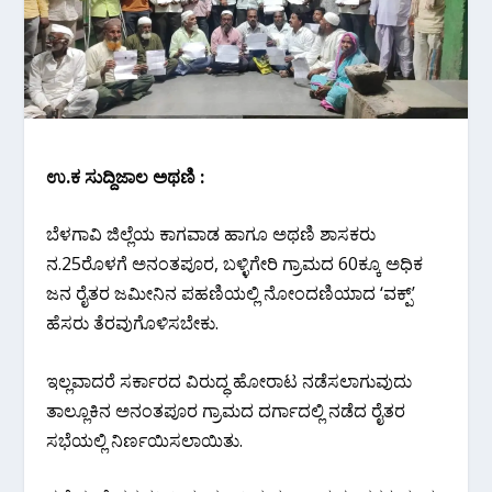
ಉ.ಕ ಸುದ್ದಿಜಾಲ ಅಥಣಿ :
ಬೆಳಗಾವಿ ಜಿಲ್ಲೆಯ ಕಾಗವಾಡ ಹಾಗೂ ಅಥಣಿ ಶಾಸಕರು
ನ.25ರೊಳಗೆ ಅನಂತಪೂರ, ಬಳ್ಳಿಗೇರಿ ಗ್ರಾಮದ 60ಕ್ಕೂ ಅಧಿಕ
ಜನ ರೈತರ ಜಮೀನಿನ ಪಹಣಿಯಲ್ಲಿ ನೋಂದಣಿಯಾದ ‘ವಕ್ಪ್’
ಹೆಸರು ತೆರವುಗೊಳಿಸಬೇಕು.
ಇಲ್ಲವಾದರೆ ಸರ್ಕಾರದ ವಿರುದ್ಧ ಹೋರಾಟ ನಡೆಸಲಾಗುವುದು
ತಾಲ್ಲೂಕಿನ ಅನಂತಪೂರ ಗ್ರಾಮದ ದರ್ಗಾದಲ್ಲಿ ನಡೆದ ರೈತರ
ಸಭೆಯಲ್ಲಿ ನಿರ್ಣಯಿಸಲಾಯಿತು.