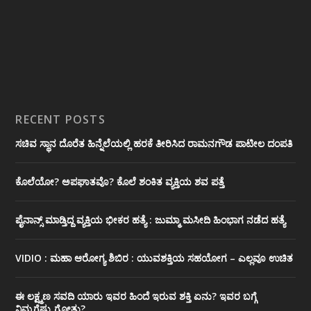
RECENT POSTS
ಸಚಿವ ಸ್ಥಾನ ದೊರೆತ ಹಿನ್ನೆಲೆಯಲ್ಲಿ ಹರಕೆ ತೀರಿಸಿದ ರಾಮನಗೌಡ ಪಾಟೀಲ ದಂಪತಿ
ಕೊಲೆಯೋ? ಅಪಘಾತವೊ? ಕೊಲೆ ಶಂಕಿತ ವ್ಯಕ್ತಿಯ ಶವ ಪತ್ತೆ
ಪೈನಾನ್ಸ್ ಮಾಡ್ತಿದ್ದ ವ್ಯಕ್ತಿಯ ಭೀಕರ‌ ಹತ್ಯೆ : ಜುಮ್ಮಾ ಮಸೀದಿ ಹಿಂಭಾಗ ನಡೆದ ಹತ್ಯೆ
VIDIO : ಮಹಾ ಆರೋಗ್ಯ ಶಿಬಿರ : ಯುವಶಕ್ತಿಯ ಸಹಯೋಗ – ಎಲ್ಲವೂ ಉಚಿತ
ಈ ಲಕ್ಷ್ಮಣ ಸವದಿ ಯಾರು ಇವರ ಹಿಂದೆ ಇರುವ ಶಕ್ತಿ ಏನು? ಇವರ ಬಗ್ಗೆ
ನಿಮ್ಮಗೆಷ್ಟು ಗೋತ್ತು?