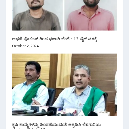
ಅಥಣಿ ಪೊಲೀಸ್ ರಿಂದ ಭರ್ಜರಿ ಬೇಟೆ : 13 ಬೈಕ್ ವಶಕ್ಕೆ
October 2, 2024
ಕೃಷಿ ಕಾಯ್ದೆಗಳನ್ನು ಹಿಂಪಡೆಯುವಂತೆ ಆಗ್ರಹಿಸಿ ಬೆಳಗಾವಿಯ