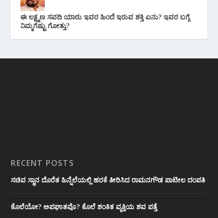
ಈ ಲಕ್ಷ್ಮಣ ಸವದಿ ಯಾರು ಇವರ ಹಿಂದೆ ಇರುವ ಶಕ್ತಿ ಏನು? ಇವರ ಬಗ್ಗೆ
ನಿಮ್ಮಗೆಷ್ಟು ಗೋತ್ತು?
RECENT POSTS
ಸಚಿವ ಸ್ಥಾನ ದೊರೆತ ಹಿನ್ನೆಲೆಯಲ್ಲಿ ಹರಕೆ ತೀರಿಸಿದ ರಾಮನಗೌಡ ಪಾಟೀಲ ದಂಪತಿ
ಕೊಲೆಯೋ? ಅಪಘಾತವೊ? ಕೊಲೆ ಶಂಕಿತ ವ್ಯಕ್ತಿಯ ಶವ ಪತ್ತೆ