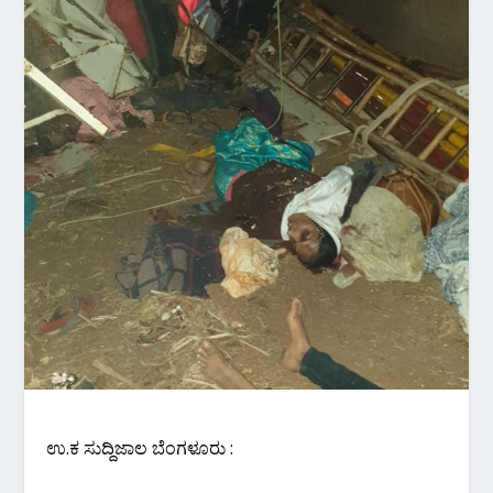
ಉ.ಕ ಸುದ್ದಿಜಾಲ ಬೆಂಗಳೂರು :