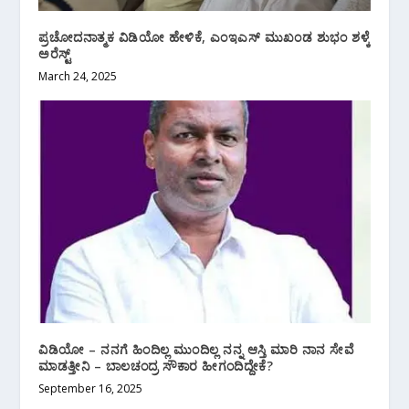
ಪ್ರಚೋದನಾತ್ಮಕ ವಿಡಿಯೋ ಹೇಳಿಕೆ, ಎಂಇಎಸ್ ಮುಖಂಡ ಶುಭಂ ಶಳ್ಕೆ
ಅರೆಸ್ಟ್
March 24, 2025
ವಿಡಿಯೋ – ನನಗೆ ಹಿಂದಿಲ್ಲ ಮುಂದಿಲ್ಲ ನನ್ನ ಆಸ್ತಿ ಮಾರಿ ನಾನ ಸೇವೆ
ಮಾಡತ್ತೀನಿ‌ – ಬಾಲಚಂದ್ರ ಸೌಕಾರ ಹೀಗಂದಿದ್ದೇಕೆ?
September 16, 2025