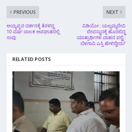
PREVIOUS
NEXT
ಅಯ್ಯಪ್ಪನ ದರ್ಶನಕ್ಕೆ ತೆರಳಿದ್ದ
ವಿಡಿಯೋ : ಯಲ್ಲಮ್ಮದೇವಿ
10 ವರ್ಷ ಬಾಲಕ ಅಪಘಾತದಲ್ಲಿ
ದೇವಸ್ಥಾನಕ್ಕೆ ಹೊರಟಿದ್ದ
ಸಾವು
ಯಾತ್ರಾರ್ಥಿಗಳ ವಾಹನ ಪಲ್ಟಿ :
ಬೆಳಗಾವಿ ಎಸ್ಪಿ ಹೇಳಿದ್ದೇನು?
RELATED POSTS