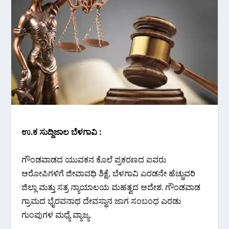
ಉ.ಕ ಸುದ್ದಿಜಾಲ ಬೆಳಗಾವಿ :
ಗೌಂಡವಾಡದ ಯುವಕನ ಕೊಲೆ ಪ್ರಕರಣದ ಐವರು
ಆರೋಪಿಗಳಿಗೆ ಜೀವಾವಧಿ ಶಿಕ್ಷೆ, ಬೆಳಗಾವಿ ಎರಡನೇ ಹೆಚ್ಚುವರಿ
ಜಿಲ್ಲಾ ‌ಮತ್ತು ಸತ್ರ ನ್ಯಾಯಾಲಯ ಮಹತ್ವದ ಆದೇಶ. ಗೌಂಡವಾಡ
ಗ್ರಾಮದ ಭೈರವನಾಥ ದೇವಸ್ಥಾನ ಜಾಗ ಸಂಬಂಧ ಎರಡು
ಗುಂಪುಗಳ ಮಧ್ಯೆ ವ್ಯಾಜ್ಯ.