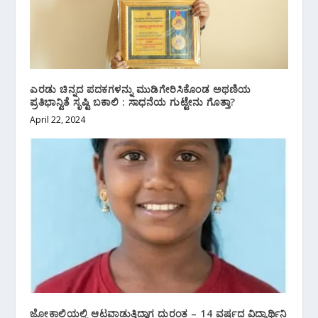
ಎರಡು ಚಿನ್ನದ ಪದಕಗಳನ್ನು ಮುಡಿಗೇರಿಸಿಕೊಂಡ ಅಥಣಿಯ
ಪ್ರತಿಭಾನ್ವಿತೆ ಸೃಷ್ಟಿ ಬಕಾಲಿ : ಸಾಧನೆಯ ಗುಟ್ಟೇನು ಗೊತ್ತಾ?
April 22, 2024
ಜೋಕಾಲಿಯಲ್ಲಿ ಆಟವಾಡುತ್ತಿದ್ದಾಗ ದುರಂತ – 14 ವರ್ಷದ ವಿದ್ಯಾರ್ಥಿನಿ