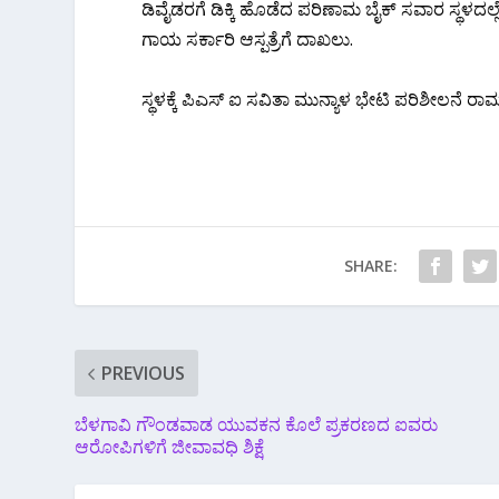
ಡಿವೈಡರಗೆ ಡಿಕ್ಕಿ ಹೊಡೆದ ಪರಿಣಾಮ ಬೈಕ್ ಸವಾರ ಸ್ಥಳದಲ್ಲೆ
ಗಾಯ ಸರ್ಕಾರಿ ಆಸ್ಪತ್ರೆಗೆ ದಾಖಲು.
ಸ್ಥಳಕ್ಕೆ ಪಿಎಸ್ ಐ ಸವಿತಾ ಮುನ್ಯಾಳ ಭೇಟಿ ಪರಿಶೀಲನೆ ರಾ
SHARE:
PREVIOUS
ಬೆಳಗಾವಿ ಗೌಂಡವಾಡ ಯುವಕನ ಕೊಲೆ ಪ್ರಕರಣದ ಐವರು
ಆರೋಪಿಗಳಿಗೆ ಜೀವಾವಧಿ ಶಿಕ್ಷೆ