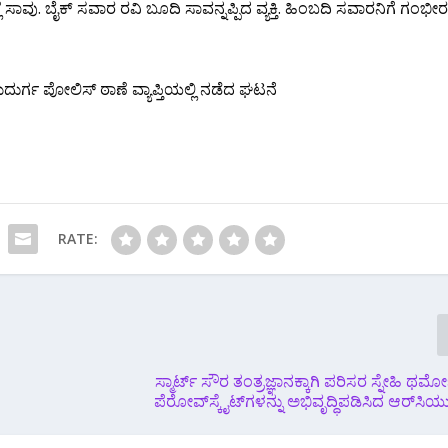
 ಸಾವು. ಬೈಕ್ ಸವಾರ ರವಿ ಬೂದಿ ಸಾವನ್ನಪ್ಪಿದ ವ್ಯಕ್ತಿ. ಹಿಂಬದಿ ಸವಾರನಿಗೆ ಗಂಭೀ
ಮದುರ್ಗ ಪೋಲಿಸ್ ಠಾಣೆ ವ್ಯಾಪ್ತಿಯಲ್ಲಿ ನಡೆದ ಘಟನೆ
RATE:
ಸ್ಮಾರ್ಟ್ ಸೌರ ತಂತ್ರಜ್ಞಾನಕ್ಕಾಗಿ ಪರಿಸರ ಸ್ನೇಹಿ ಥರ
ಪೆರೋವ್‌ಸ್ಕೈಟ್‌ಗಳನ್ನು ಅಭಿವೃದ್ಧಿಪಡಿಸಿದ ಆರ್‌ಸಿಯ