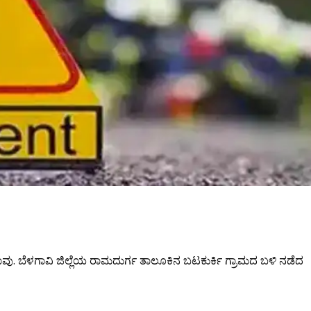
ಾರ ಸಾವು. ಬೆಳಗಾವಿ ಜಿಲ್ಲೆಯ ರಾಮದುರ್ಗ ತಾಲೂಕಿನ ಬಟಕುರ್ಕಿ ಗ್ರಾಮದ ಬಳಿ ನಡೆದ