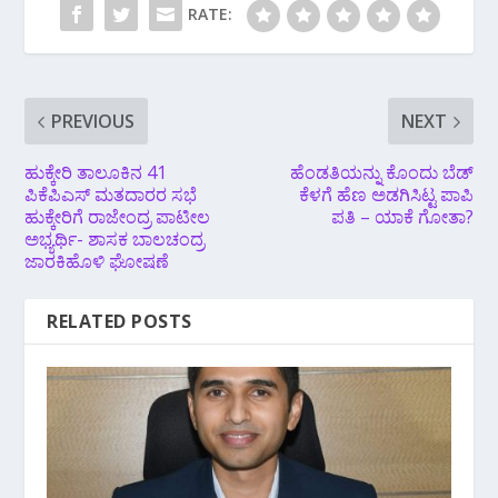
RATE:
PREVIOUS
NEXT
ಹುಕ್ಕೇರಿ ತಾಲೂಕಿನ 41
ಹೆಂಡತಿಯನ್ನು ಕೊಂದು ಬೆಡ್
ಪಿಕೆಪಿಎಸ್ ಮತದಾರರ ಸಭೆ
ಕೆಳಗೆ ಹೆಣ ಅಡಗಿಸಿಟ್ಟ ಪಾಪಿ
ಹುಕ್ಕೇರಿಗೆ ರಾಜೇಂದ್ರ ಪಾಟೀಲ
ಪತಿ – ಯಾಕೆ ಗೋತಾ?
ಅಭ್ಯರ್ಥಿ- ಶಾಸಕ ಬಾಲಚಂದ್ರ
ಜಾರಕಿಹೊಳಿ ಘೋಷಣೆ
RELATED POSTS