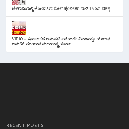
ಬೆಳಗಾವಿಯಲ್ಲಿ ಜೋಜಾಟದ ಮೇಲೆ ಪೊಲೀಸರ ದಾಳಿ 15 ಜನ ವಶಕ್ಕೆ
VIDIO – ಕರ್ನಾಟಕದ ಅನುಮತಿ ಪಡೆಯದೇ ವಿವಾದಾತ್ಮಕ ಯೋಜನೆ
ಜಾರಿಗೆಗೆ ಮುಂದಾದ ಮಹಾರಾಷ್ಟ್ರ ಸರ್ಕಾರ
RECENT POSTS