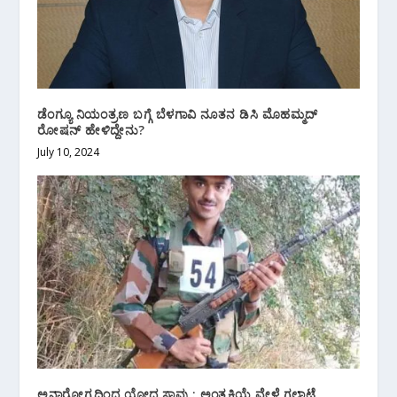
ಡೆಂಗ್ಯೂ ನಿಯಂತ್ರಣ ಬಗ್ಗೆ ಬೆಳಗಾವಿ ನೂತನ ಡಿಸಿ ಮೊಹಮ್ಮದ್
ರೋಷನ್ ಹೇಳಿದ್ದೇನು?
July 10, 2024
ಅನಾರೋಗ್ಯದಿಂದ ಯೋಧ ಸಾವು : ಅಂತ್ಯಕ್ರಿಯೆ ವೇಳೆ ಗಲಾಟೆ