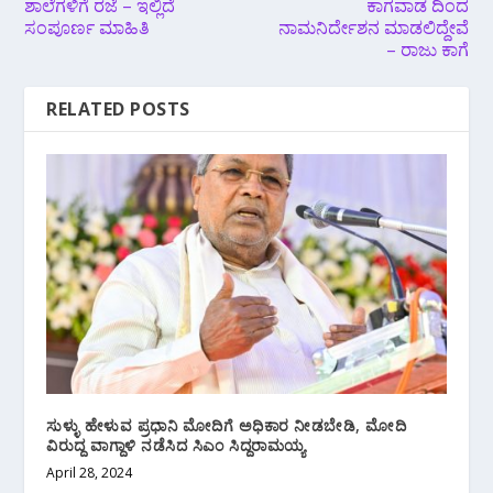
ಶಾಲೆಗಳಿಗೆ ರಜೆ – ಇಲ್ಲಿದೆ
ಕಾಗವಾಡ ದಿಂದ
ಸಂಪೂರ್ಣ ಮಾಹಿತಿ
ನಾಮನಿರ್ದೇಶನ ಮಾಡಲಿದ್ದೇವೆ
– ರಾಜು ಕಾಗೆ
RELATED POSTS
ಸುಳ್ಳು ಹೇಳುವ ಪ್ರಧಾನಿ ಮೋದಿಗೆ ಅಧಿಕಾರ ನೀಡಬೇಡಿ, ಮೋದಿ
ವಿರುದ್ದ ವಾಗ್ದಾಳಿ ನಡೆಸಿದ ಸಿಎಂ ಸಿದ್ದರಾಮಯ್ಯ
April 28, 2024