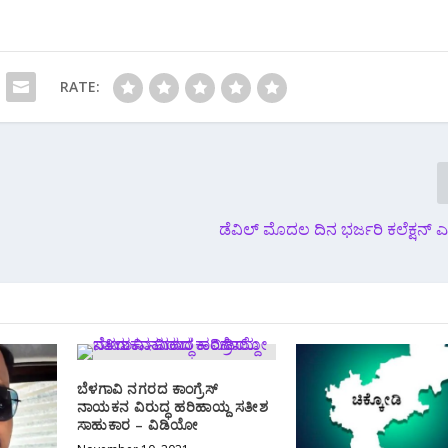
RATE:
ಡೆವಿಲ್ ಮೊದಲ ದಿನ ಭರ್ಜರಿ ಕಲೆಕ್ಷನ್ ಎಷ
ಬೆಳಗಾವಿ ನಗರದ ಕಾಂಗ್ರೆಸ್
ನಾಯಕನ ವಿರುದ್ಧ ಹರಿಹಾಯ್ದ ಸತೀಶ
ಸಾಹುಕಾರ – ವಿಡಿಯೋ