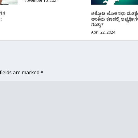
November 10, 2021
ೆಗೆ
ಚಿಕ್ಕೋಡಿ ಲೋಕಸಭಾ ಮತಕ್ಷೇ
 :
ಅಂತಿಮ ಕಣದಲ್ಲಿ ಅಭ್ಯರ್ಥಿಗ
ಗೊತ್ತಾ?
April 22, 2024
fields are marked
*