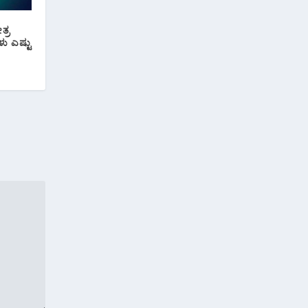
ತ್ರ
ಳು ಎಷ್ಟು