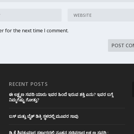
er for the next time I comment.
RECENT POSTS
ಈ ಲಕ್ಷ್ಮಣ ಸವದಿ ಯಾರು ಇವರ ಹಿಂದೆ ಇರುವ ಶಕ್ತಿ ಏನು? ಇವರ ಬಗ್ಗೆ
ನಿಮ್ಮಗೆಷ್ಟು ಗೋತ್ತು?
ಬಸ್ ಮತ್ತು ಬೈಕ್ ಡಿಕ್ಕಿ ಸ್ಥಳದಲ್ಲಿ ಮೂವರ ಸಾವು
ಡಿ.ಕೆ ಶಿವಕುಮಾರ ಸರ್ಕಾರದಲ್ಲಿ ನೂತನ ಸಚಿವರಾದ ಲಕ್ಷ್ಮಣ ಸವದಿ :