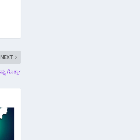
NEXT
್ಟು ಗೊತ್ತಾ?