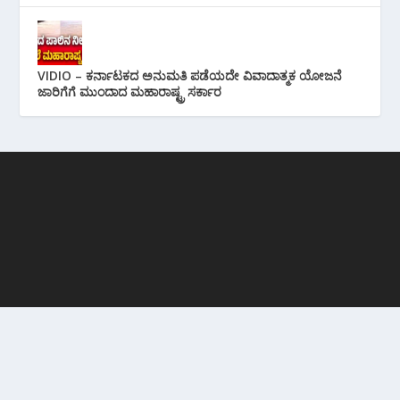
VIDIO – ಕರ್ನಾಟಕದ ಅನುಮತಿ ಪಡೆಯದೇ ವಿವಾದಾತ್ಮಕ ಯೋಜನೆ
ಜಾರಿಗೆಗೆ ಮುಂದಾದ ಮಹಾರಾಷ್ಟ್ರ ಸರ್ಕಾರ
RECENT POSTS
ಈ ಲಕ್ಷ್ಮಣ ಸವದಿ ಯಾರು ಇವರ ಹಿಂದೆ ಇರುವ ಶಕ್ತಿ ಏನು? ಇವರ ಬಗ್ಗೆ
ನಿಮ್ಮಗೆಷ್ಟು ಗೋತ್ತು?