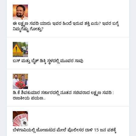
ಈ ಲಕ್ಷ್ಮಣ ಸವದಿ ಯಾರು ಇವರ ಹಿಂದೆ ಇರುವ ಶಕ್ತಿ ಏನು? ಇವರ ಬಗ್ಗೆ
ನಿಮ್ಮಗೆಷ್ಟು ಗೋತ್ತು?
ಬಸ್ ಮತ್ತು ಬೈಕ್ ಡಿಕ್ಕಿ ಸ್ಥಳದಲ್ಲಿ ಮೂವರ ಸಾವು
ಡಿ.ಕೆ ಶಿವಕುಮಾರ ಸರ್ಕಾರದಲ್ಲಿ ನೂತನ ಸಚಿವರಾದ ಲಕ್ಷ್ಮಣ ಸವದಿ :
ರಾಜಕೀಯ ಪಯಣ..
ಬೆಳಗಾವಿಯಲ್ಲಿ ಜೋಜಾಟದ ಮೇಲೆ ಪೊಲೀಸರ ದಾಳಿ 15 ಜನ ವಶಕ್ಕೆ