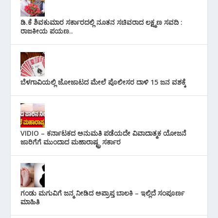
ಡಿ.ಕೆ ಶಿವಕುಮಾರ ಸರ್ಕಾರದಲ್ಲಿ ನೂತನ ಸಚಿವರಾದ ಲಕ್ಷ್ಮಣ ಸವದಿ :
ರಾಜಕೀಯ ಪಯಣ..
ಬೆಳಗಾವಿಯಲ್ಲಿ ಜೋಜಾಟದ ಮೇಲೆ ಪೊಲೀಸರ ದಾಳಿ 15 ಜನ ವಶಕ್ಕೆ
VIDIO – ಕರ್ನಾಟಕದ ಅನುಮತಿ ಪಡೆಯದೇ ವಿವಾದಾತ್ಮಕ ಯೋಜನೆ
ಜಾರಿಗೆಗೆ ಮುಂದಾದ ಮಹಾರಾಷ್ಟ್ರ ಸರ್ಕಾರ
ಗಂಡು ಮಗುವಿಗೆ ಜನ್ಮ ನೀಡಿದ ಅಪ್ರಾಪ್ತ ಬಾಲಕಿ – ಇಲ್ಲಿದೆ ಸಂಪೂರ್ಣ
ಮಾಹಿತಿ