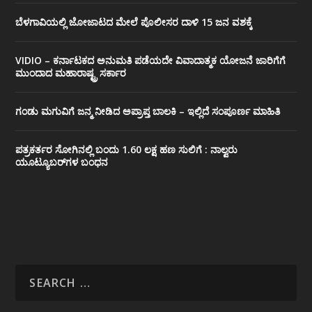
ಬೆಳಗಾವಿಯಲ್ಲಿ ಜೋಜಾಟದ ಮೇಲೆ ಪೊಲೀಸರ ದಾಳಿ 15 ಜನ ವಶಕ್ಕೆ
VIDIO – ಕರ್ನಾಟಕದ ಅನುಮತಿ ಪಡೆಯದೇ ವಿವಾದಾತ್ಮಕ ಯೋಜನೆ ಜಾರಿಗೆಗೆ
ಮುಂದಾದ ಮಹಾರಾಷ್ಟ್ರ ಸರ್ಕಾರ
ಗಂಡು ಮಗುವಿಗೆ ಜನ್ಮ ನೀಡಿದ ಅಪ್ರಾಪ್ತ ಬಾಲಕಿ – ಇಲ್ಲಿದೆ ಸಂಪೂರ್ಣ ಮಾಹಿತಿ
ಪತ್ರಕರ್ತರ ಸೋಗಿನಲ್ಲಿ ಬಂದು 1.60 ಲಕ್ಷ ಹಣ ಸುಲಿಗೆ : ನಾಲ್ವರು
ಯೂಟ್ಯೂಬರ್‌ಗಳ ಬಂಧನ