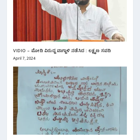
VIDIO – ಮೋದಿ ವಿರುದ್ದ ವಾಗ್ದಾಳಿ ನಡೆಸಿದ : ಲಕ್ಷ್ಮಣ ಸವದಿ
April 7, 2024