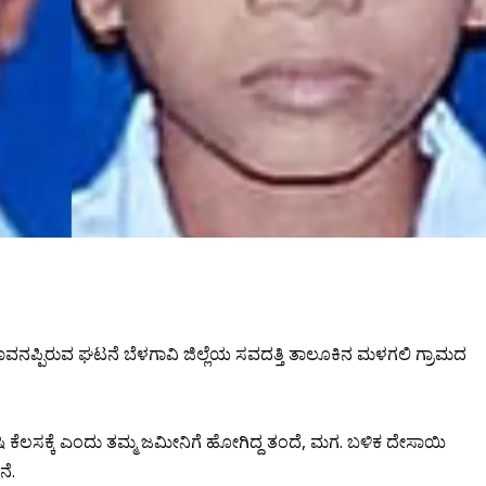
ವನಪ್ಪಿರುವ ಘಟನೆ ಬೆಳಗಾವಿ ಜಿಲ್ಲೆಯ ಸವದತ್ತಿ ತಾಲೂಕಿನ ಮಳಗಲಿ ಗ್ರಾಮದ
ೃಷಿ ಕೆಲಸಕ್ಕೆ ಎಂದು ತಮ್ಮ ಜಮೀನಿಗೆ ಹೋಗಿದ್ದ ತಂದೆ, ಮಗ. ಬಳಿಕ ದೇಸಾಯಿ
ೆ.