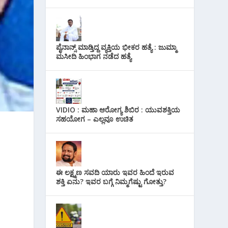
ಪೈನಾನ್ಸ್ ಮಾಡ್ತಿದ್ದ ವ್ಯಕ್ತಿಯ ಭೀಕರ‌ ಹತ್ಯೆ : ಜುಮ್ಮಾ
ಮಸೀದಿ ಹಿಂಭಾಗ ನಡೆದ ಹತ್ಯೆ
VIDIO : ಮಹಾ ಆರೋಗ್ಯ ಶಿಬಿರ : ಯುವಶಕ್ತಿಯ
ಸಹಯೋಗ – ಎಲ್ಲವೂ ಉಚಿತ
ಈ ಲಕ್ಷ್ಮಣ ಸವದಿ ಯಾರು ಇವರ ಹಿಂದೆ ಇರುವ
ಶಕ್ತಿ ಏನು? ಇವರ ಬಗ್ಗೆ ನಿಮ್ಮಗೆಷ್ಟು ಗೋತ್ತು?