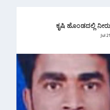
ಕೃಷಿ ಹೊಂಡದಲ್ಲಿ ನೀ
Jul 2