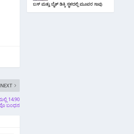
ಬಸ್ ಮತ್ತು ಬೈಕ್ ಡಿಕ್ಕಿ ಸ್ಥಳದಲ್ಲಿ ಮೂವರ ಸಾವು
NEXT
್ಲಿ 14.90
ಆರೋಪೊ ಬಂಧನ